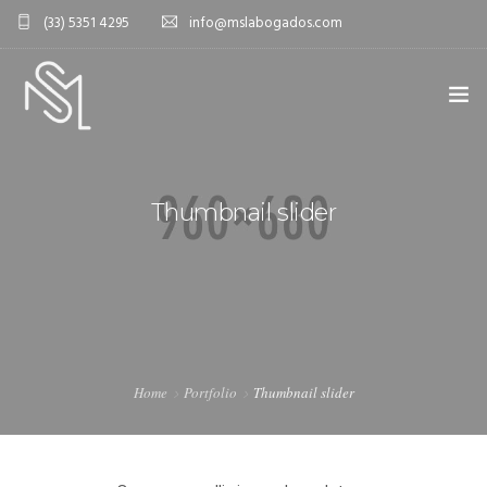
(33) 5351 4295
info@mslabogados.com
REGRESAR A PORTADA
Thumbnail slider
Home
Portfolio
Thumbnail slider