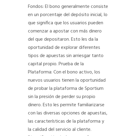
Fondos: El bono generalmente consiste
en un porcentaje del depósito inicial, lo
que significa que los usuarios pueden
comenzar a apostar con más dinero
del que depositaron. Esto les da la
oportunidad de explorar diferentes
tipos de apuestas sin arriesgar tanto
capital propio. Prueba de la
Plataforma: Con el bono activo, los
nuevos usuarios tienen la oportunidad
de probar la plataforma de Sportium
sin la presión de perder su propio
dinero. Esto les permite familiarizarse
con las diversas opciones de apuestas,
las características de la plataforma y
la calidad del servicio al cliente.