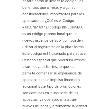
detalla cómo utilizar este código, los
beneficios que ofrece, y algunas
consideraciones importantes para los
apostadores. ¿Qué es el Código
RINCONMAX? El código RINCONMAX
es un código promocional que los
nuevos usuarios de Sportium pueden
utilizar al registrarse en la plataforma.
Este código está diseñado para activar
un bono especial que Sportium ofrece
a sus nuevos clientes, lo que les
permite comenzar su experiencia de
apuestas con un impulso financiero
adicional. Este tipo de promociones
son comunes en la industria de las
apuestas, ya que ayudan a atraer
nuevos usuarios y a fomentar la lealtad