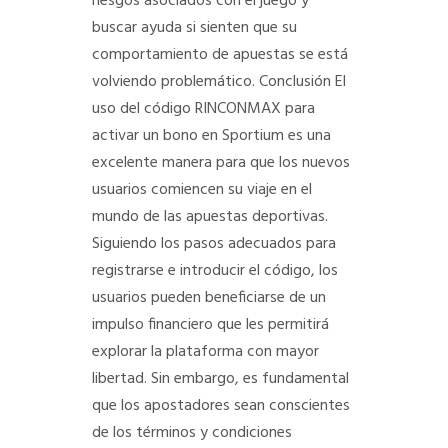
riesgos asociados con el juego y
buscar ayuda si sienten que su
comportamiento de apuestas se está
volviendo problemático. Conclusión El
uso del código RINCONMAX para
activar un bono en Sportium es una
excelente manera para que los nuevos
usuarios comiencen su viaje en el
mundo de las apuestas deportivas.
Siguiendo los pasos adecuados para
registrarse e introducir el código, los
usuarios pueden beneficiarse de un
impulso financiero que les permitirá
explorar la plataforma con mayor
libertad. Sin embargo, es fundamental
que los apostadores sean conscientes
de los términos y condiciones