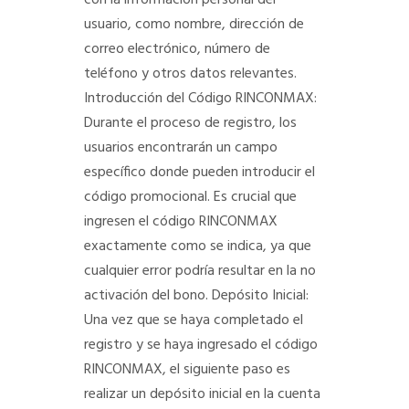
con la información personal del
usuario, como nombre, dirección de
correo electrónico, número de
teléfono y otros datos relevantes.
Introducción del Código RINCONMAX:
Durante el proceso de registro, los
usuarios encontrarán un campo
específico donde pueden introducir el
código promocional. Es crucial que
ingresen el código RINCONMAX
exactamente como se indica, ya que
cualquier error podría resultar en la no
activación del bono. Depósito Inicial:
Una vez que se haya completado el
registro y se haya ingresado el código
RINCONMAX, el siguiente paso es
realizar un depósito inicial en la cuenta