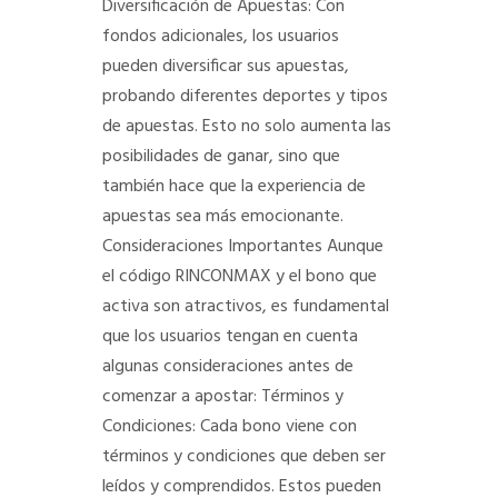
Diversificación de Apuestas: Con
fondos adicionales, los usuarios
pueden diversificar sus apuestas,
probando diferentes deportes y tipos
de apuestas. Esto no solo aumenta las
posibilidades de ganar, sino que
también hace que la experiencia de
apuestas sea más emocionante.
Consideraciones Importantes Aunque
el código RINCONMAX y el bono que
activa son atractivos, es fundamental
que los usuarios tengan en cuenta
algunas consideraciones antes de
comenzar a apostar: Términos y
Condiciones: Cada bono viene con
términos y condiciones que deben ser
leídos y comprendidos. Estos pueden