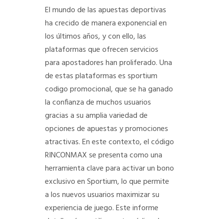
El mundo de las apuestas deportivas
ha crecido de manera exponencial en
los últimos años, y con ello, las
plataformas que ofrecen servicios
para apostadores han proliferado. Una
de estas plataformas es sportium
codigo promocional, que se ha ganado
la confianza de muchos usuarios
gracias a su amplia variedad de
opciones de apuestas y promociones
atractivas. En este contexto, el código
RINCONMAX se presenta como una
herramienta clave para activar un bono
exclusivo en Sportium, lo que permite
a los nuevos usuarios maximizar su
experiencia de juego. Este informe