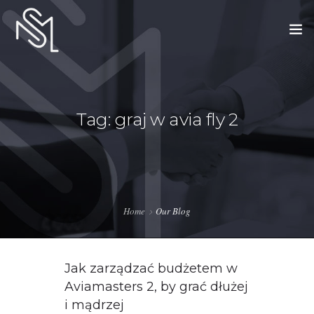
Tag: graj w avia fly 2
REGRESAR A PORTADA
Home
Our Blog
Jak zarządzać budżetem w
Aviamasters 2, by grać dłużej
i mądrzej