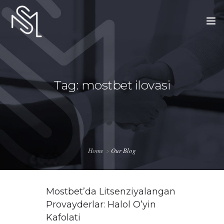
Tag: mostbet ilovasi
REGRESAR A PORTADA
Home
Our Blog
Mostbet’da Litsenziyalangan
Provayderlar: Halol O’yin
Kafolati