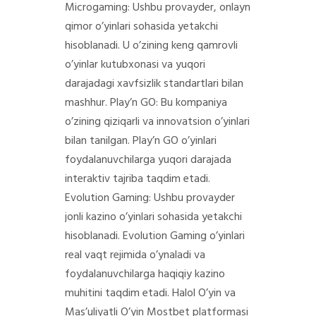
Microgaming: Ushbu provayder, onlayn
qimor o’yinlari sohasida yetakchi
hisoblanadi. U o’zining keng qamrovli
o’yinlar kutubxonasi va yuqori
darajadagi xavfsizlik standartlari bilan
mashhur. Play’n GO: Bu kompaniya
o’zining qiziqarli va innovatsion o’yinlari
bilan tanilgan. Play’n GO o’yinlari
foydalanuvchilarga yuqori darajada
interaktiv tajriba taqdim etadi.
Evolution Gaming: Ushbu provayder
jonli kazino o’yinlari sohasida yetakchi
hisoblanadi. Evolution Gaming o’yinlari
real vaqt rejimida o’ynaladi va
foydalanuvchilarga haqiqiy kazino
muhitini taqdim etadi. Halol O’yin va
Mas’uliyatli O’yin Mostbet platformasi