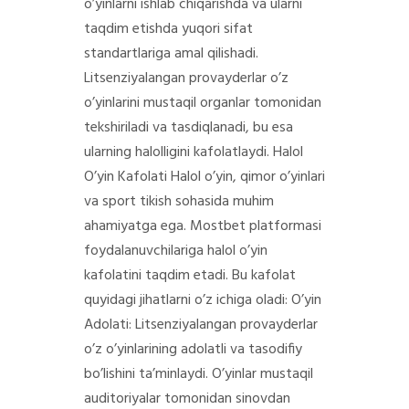
o’yinlarni ishlab chiqarishda va ularni
taqdim etishda yuqori sifat
standartlariga amal qilishadi.
Litsenziyalangan provayderlar o’z
o’yinlarini mustaqil organlar tomonidan
tekshiriladi va tasdiqlanadi, bu esa
ularning halolligini kafolatlaydi. Halol
O’yin Kafolati Halol o’yin, qimor o’yinlari
va sport tikish sohasida muhim
ahamiyatga ega. Mostbet platformasi
foydalanuvchilariga halol o’yin
kafolatini taqdim etadi. Bu kafolat
quyidagi jihatlarni o’z ichiga oladi: O’yin
Adolati: Litsenziyalangan provayderlar
o’z o’yinlarining adolatli va tasodifiy
bo’lishini ta’minlaydi. O’yinlar mustaqil
auditoriyalar tomonidan sinovdan