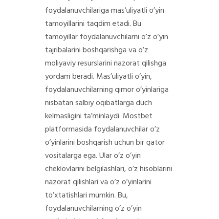
foydalanuvchilariga mas’uliyatli o’yin
tamoyillarini taqdim etadi. Bu
tamoyillar foydalanuvchilarni o’z o’yin
tajribalarini boshqarishga va o’z
moliyaviy resurslarini nazorat qilishga
yordam beradi. Mas’uliyatli o’yin,
foydalanuvchilarning qimor o’yinlariga
nisbatan salbiy oqibatlarga duch
kelmasligini ta’minlaydi. Mostbet
platformasida foydalanuvchilar o’z
o’yinlarini boshqarish uchun bir qator
vositalarga ega. Ular o’z o’yin
cheklovlarini belgilashlari, o’z hisoblarini
nazorat qilishlari va o’z o’yinlarini
to’xtatishlari mumkin. Bu,
foydalanuvchilarning o’z o’yin