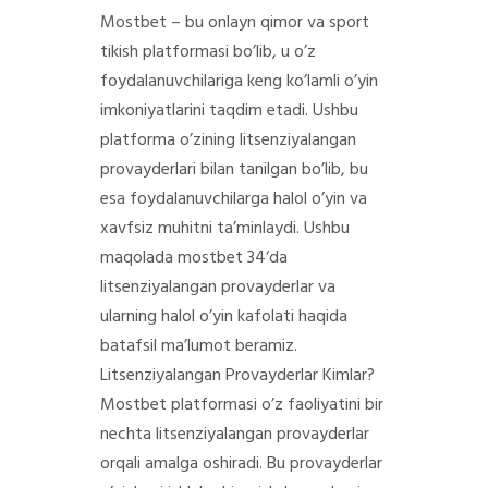
Mostbet – bu onlayn qimor va sport
tikish platformasi bo’lib, u o’z
foydalanuvchilariga keng ko’lamli o’yin
imkoniyatlarini taqdim etadi. Ushbu
platforma o’zining litsenziyalangan
provayderlari bilan tanilgan bo’lib, bu
esa foydalanuvchilarga halol o’yin va
xavfsiz muhitni ta’minlaydi. Ushbu
maqolada mostbet 34‘da
litsenziyalangan provayderlar va
ularning halol o’yin kafolati haqida
batafsil ma’lumot beramiz.
Litsenziyalangan Provayderlar Kimlar?
Mostbet platformasi o’z faoliyatini bir
nechta litsenziyalangan provayderlar
orqali amalga oshiradi. Bu provayderlar