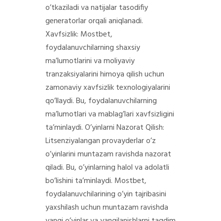
o’tkaziladi va natijalar tasodifiy
generatorlar orqali aniqlanadi.
Xavfsizlik: Mostbet,
foydalanuvchilarning shaxsiy
ma’lumotlarini va moliyaviy
tranzaksiyalarini himoya qilish uchun
zamonaviy xavfsizlik texnologiyalarini
qo’llaydi. Bu, foydalanuvchilarning
ma’lumotlari va mablag’lari xavfsizligini
ta’minlaydi. O’yinlarni Nazorat Qilish:
Litsenziyalangan provayderlar o’z
o’yinlarini muntazam ravishda nazorat
qiladi. Bu, o’yinlarning halol va adolatli
bo’lishini ta’minlaydi. Mostbet,
foydalanuvchilarining o’yin tajribasini
yaxshilash uchun muntazam ravishda