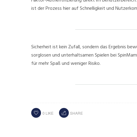
Faktor-Authentifizierung direkt im Benutzerbereich
ist der Prozess hier auf Schnelligkeit und Nutzerko
Sicherheit ist kein Zufall, sondern das Ergebnis b
sorglosen und unterhaltsamen Spielen bei SpinMam
für mehr Spaß und weniger Risiko.
0
LIKE
SHARE