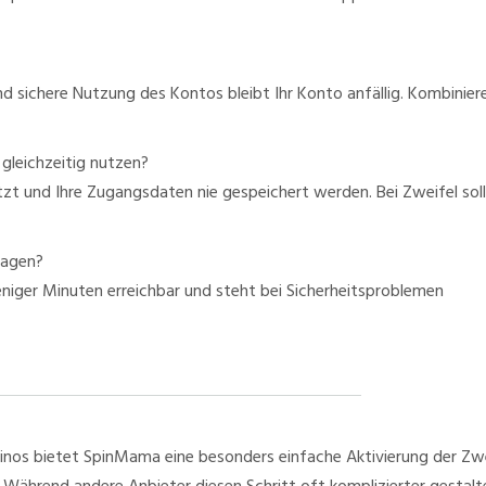
nd sichere Nutzung des Kontos bleibt Ihr Konto anfällig. Kombinier
gleichzeitig nutzen?
ützt und Ihre Zugangsdaten nie gespeichert werden. Bei Zweifel sol
fragen?
eniger Minuten erreichbar und steht bei Sicherheitsproblemen
sinos bietet SpinMama eine besonders einfache Aktivierung der Zw