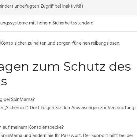
indert unbefugten Zugriff bei Inaktivität
lungssysteme mit hohem Sicherheitsstandard
onto sicher zu halten und sorgen für einen reibungslosen,
ragen zum Schutz des
s
ung bei SpinMama?
ter „Sicherheit“. Dort folgen Sie den Anweisungen zur Verknüpfung 
en auf meinem Konto entdecke?
pinMama und ändern Sie Ihr Passwort. Der Support hilft bei der