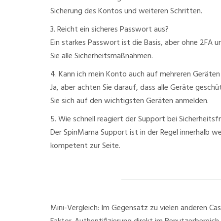
Sicherung des Kontos und weiteren Schritten.
3. Reicht ein sicheres Passwort aus?
Ein starkes Passwort ist die Basis, aber ohne 2FA u
Sie alle Sicherheitsmaßnahmen.
4. Kann ich mein Konto auch auf mehreren Geräten 
Ja, aber achten Sie darauf, dass alle Geräte gesch
Sie sich auf den wichtigsten Geräten anmelden.
5. Wie schnell reagiert der Support bei Sicherheits
Der SpinMama Support ist in der Regel innerhalb w
kompetent zur Seite.
Mini-Vergleich: Im Gegensatz zu vielen anderen Ca