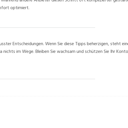
. Während andere Anbieter diesen Schritt oft komplizierter gestalt
mfort optimiert.
ewusster Entscheidungen. Wenn Sie diese Tipps beherzigen, steht ei
a nichts im Wege. Bleiben Sie wachsam und schützen Sie Ihr Konto