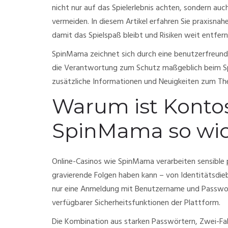
nicht nur auf das Spielerlebnis achten, sondern au
vermeiden. In diesem Artikel erfahren Sie praxisnah
damit das Spielspaß bleibt und Risiken weit entfern
SpinMama zeichnet sich durch eine benutzerfreundl
die Verantwortung zum Schutz maßgeblich beim Spi
zusätzliche Informationen und Neuigkeiten zum Them
Warum ist Kontos
SpinMama so wic
Online-Casinos wie SpinMama verarbeiten sensible p
gravierende Folgen haben kann – von Identitätsdiebst
nur eine Anmeldung mit Benutzername und Passwo
verfügbarer Sicherheitsfunktionen der Plattform.
Die Kombination aus starken Passwörtern, Zwei-Fa