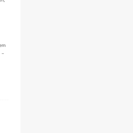
en,
nem
 –