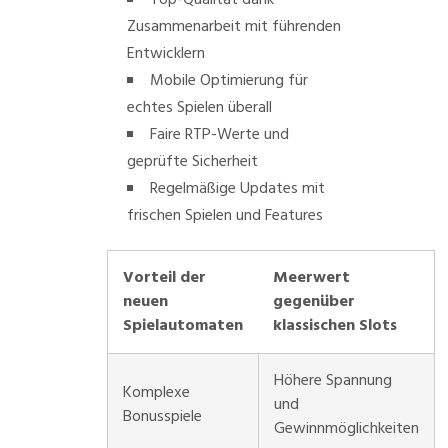
Top-Qualität dank
Zusammenarbeit mit führenden
Entwicklern
Mobile Optimierung für
echtes Spielen überall
Faire RTP-Werte und
geprüfte Sicherheit
Regelmäßige Updates mit
frischen Spielen und Features
Vorteil der
Meerwert
neuen
gegenüber
Spielautomaten
klassischen Slots
Höhere Spannung
Komplexe
und
Bonusspiele
Gewinnmöglichkeiten