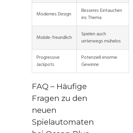
Besseres Eintauchen
Modernes Design
ins Thema
Spielen auch
Mobile-freundlich
unterwegs mühelos
Progressive
Potenziell enorme
Jackpots
Gewinne
FAQ – Häufige
Fragen zu den
neuen
Spielautomaten