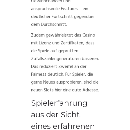
Gewinnchancen und
anspruchsvolle Features – ein
deutlicher Fortschritt gegenüber
dem Durchschnitt.
Zudem gewährleistet das Casino
mit Lizenz und Zertifikaten, dass
die Spiele auf geprüften
Zufallszahlengeneratoren basieren.
Das reduziert Zweifel an der
Fairness deutlich. Für Spieler, die
gerne Neues ausprobieren, sind die
neuen Slots hier eine gute Adresse.
Spielerfahrung
aus der Sicht
eines erfahrenen