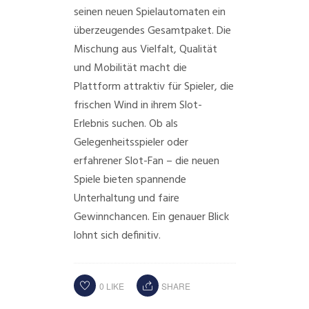
seinen neuen Spielautomaten ein
überzeugendes Gesamtpaket. Die
Mischung aus Vielfalt, Qualität
und Mobilität macht die
Plattform attraktiv für Spieler, die
frischen Wind in ihrem Slot-
Erlebnis suchen. Ob als
Gelegenheitsspieler oder
erfahrener Slot-Fan – die neuen
Spiele bieten spannende
Unterhaltung und faire
Gewinnchancen. Ein genauer Blick
lohnt sich definitiv.
0
LIKE
SHARE