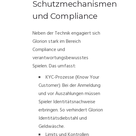
Schutzmechanismen
und Compliance
Neben der Technik engagiert sich
Glorion stark im Bereich
Compliance und
verantwortungsbewusstes
Spielen. Das umfasst:
KYC-Prozesse (Know Your
Customer): Bei der Anmeldung
und vor Auszahlungen müssen
Spieler Identitätsnachweise
erbringen. So verhindert Glorion
Identitätsdiebstahl und
Geldwäsche.
Limits und Kontrollen: