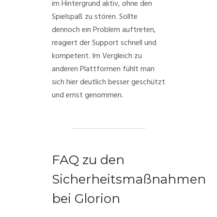
im Hintergrund aktiv, ohne den
Spielspaß zu stören. Sollte
dennoch ein Problem auftreten,
reagiert der Support schnell und
kompetent. Im Vergleich zu
anderen Plattformen fühlt man
sich hier deutlich besser geschützt
und ernst genommen.
FAQ zu den
Sicherheitsmaßnahmen
bei Glorion