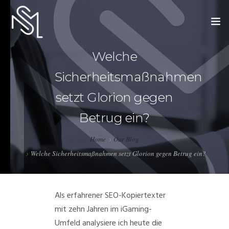
Welche
Sicherheitsmaßnahmen
setzt Glorion gegen
REGRESAR A PORTADA
Betrug ein?
Home
Our Blog
Welche Sicherheitsmaßnahmen setzt Glorion gegen Betrug ein?
Als erfahrener SEO-Kopiertexter
mit zehn Jahren im iGaming-
Umfeld analysiere ich heute die