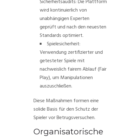
Sicherheitsaudits: Die Plattform
wird kontinuierlich von
unabhängigen Experten
geprüft und nach den neuesten
Standards optimiert.
Spielesicherheit:
Verwendung zertifizierter und
getesteter Spiele mit
nachweislich fairem Ablauf (Fair
Play), um Manipulationen
auszuschließen.
Diese Maßnahmen formen eine
solide Basis für den Schutz der
Spieler vor Betrugsversuchen.
Organisatorische