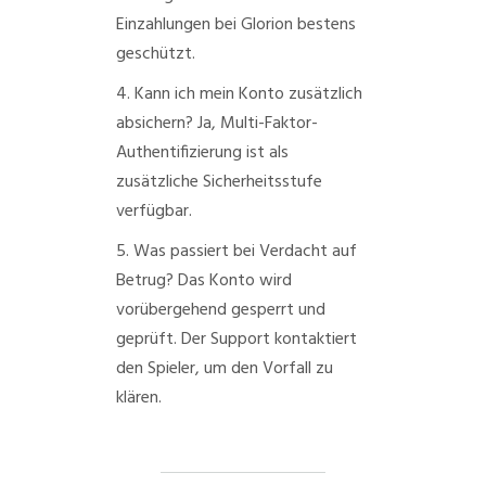
Einzahlungen bei Glorion bestens
geschützt.
4. Kann ich mein Konto zusätzlich
absichern?
Ja, Multi-Faktor-
Authentifizierung ist als
zusätzliche Sicherheitsstufe
verfügbar.
5. Was passiert bei Verdacht auf
Betrug?
Das Konto wird
vorübergehend gesperrt und
geprüft. Der Support kontaktiert
den Spieler, um den Vorfall zu
klären.