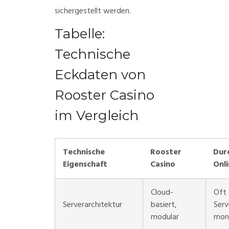
sichergestellt werden.
Tabelle:
Technische
Eckdaten von
Rooster Casino
im Vergleich
Technische
Rooster
Dur
Eigenschaft
Casino
Onli
Cloud-
Oft 
Serverarchitektur
basiert,
Serv
modular
mono