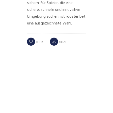
sichern. Für Spieler, die eine
sichere, schnelle und innovative
Umgebung suchen, ist rooster bet
eine ausgezeichnete Wahl.
0
LIKE
SHARE