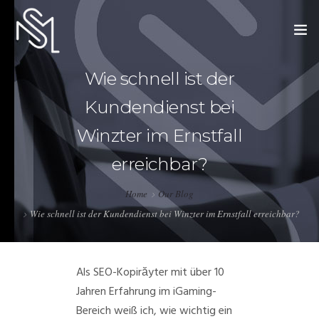
Wie schnell ist der
Kundendienst bei
Winzter im Ernstfall
REGRESAR A PORTADA
erreichbar?
Home
Our Blog
Wie schnell ist der Kundendienst bei Winzter im Ernstfall erreichbar?
Als SEO-Kopirăyter mit über 10
Jahren Erfahrung im iGaming-
Bereich weiß ich, wie wichtig ein