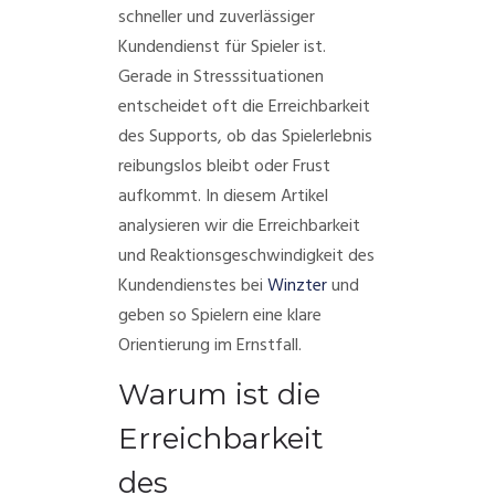
schneller und zuverlässiger
Kundendienst für Spieler ist.
Gerade in Stresssituationen
entscheidet oft die Erreichbarkeit
des Supports, ob das Spielerlebnis
reibungslos bleibt oder Frust
aufkommt. In diesem Artikel
analysieren wir die Erreichbarkeit
und Reaktionsgeschwindigkeit des
Kundendienstes bei
Winzter
und
geben so Spielern eine klare
Orientierung im Ernstfall.
Warum ist die
Erreichbarkeit
des