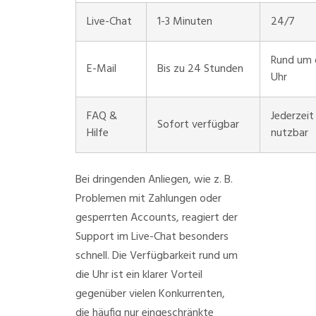
Live-Chat
1-3 Minuten
24/7
Rund um 
E-Mail
Bis zu 24 Stunden
Uhr
FAQ &
Jederzeit
Sofort verfügbar
Hilfe
nutzbar
Bei dringenden Anliegen, wie z. B.
Problemen mit Zahlungen oder
gesperrten Accounts, reagiert der
Support im Live-Chat besonders
schnell. Die Verfügbarkeit rund um
die Uhr ist ein klarer Vorteil
gegenüber vielen Konkurrenten,
die häufig nur eingeschränkte