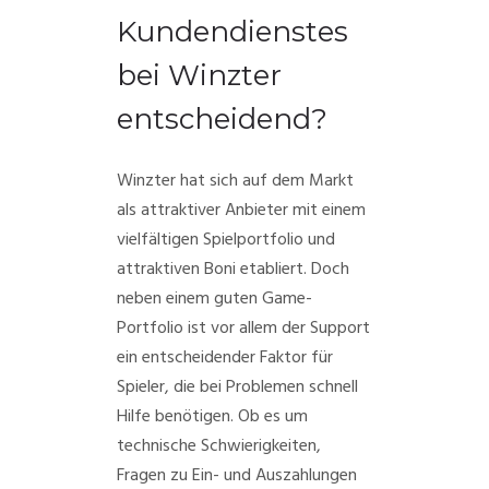
Kundendienstes
bei Winzter
entscheidend?
Winzter hat sich auf dem Markt
als attraktiver Anbieter mit einem
vielfältigen Spielportfolio und
attraktiven Boni etabliert. Doch
neben einem guten Game-
Portfolio ist vor allem der Support
ein entscheidender Faktor für
Spieler, die bei Problemen schnell
Hilfe benötigen. Ob es um
technische Schwierigkeiten,
Fragen zu Ein- und Auszahlungen