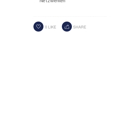
Netzwerken
0
LIKE
SHARE