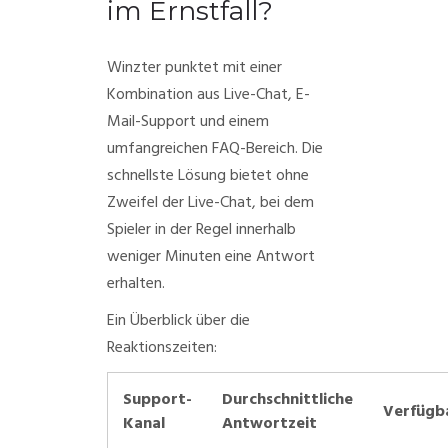
im Ernstfall?
Winzter punktet mit einer
Kombination aus Live-Chat, E-
Mail-Support und einem
umfangreichen FAQ-Bereich. Die
schnellste Lösung bietet ohne
Zweifel der Live-Chat, bei dem
Spieler in der Regel innerhalb
weniger Minuten eine Antwort
erhalten.
Ein Überblick über die
Reaktionszeiten:
Support-
Durchschnittliche
Verfügb
Kanal
Antwortzeit