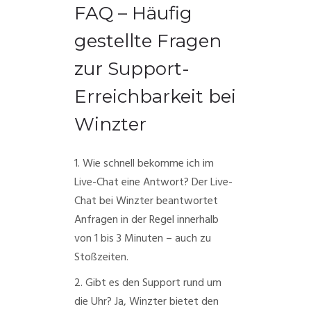
FAQ – Häufig
gestellte Fragen
zur Support-
Erreichbarkeit bei
Winzter
1. Wie schnell bekomme ich im
Live-Chat eine Antwort?
Der Live-
Chat bei Winzter beantwortet
Anfragen in der Regel innerhalb
von 1 bis 3 Minuten – auch zu
Stoßzeiten.
2. Gibt es den Support rund um
die Uhr?
Ja, Winzter bietet den