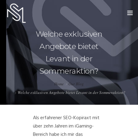
Welche exklusiven
Angebote bietet
Levant in der
REGRESAR A PORTADA
Sommeraktion?
Home
Our Blog
Welche exklusiven Angebote bietet Levant in der Sommeraktion?
Als erfahrener SEO-Kopiraxt mit
über zehn Jahren im iGaming-
Bereich habe ich mir das