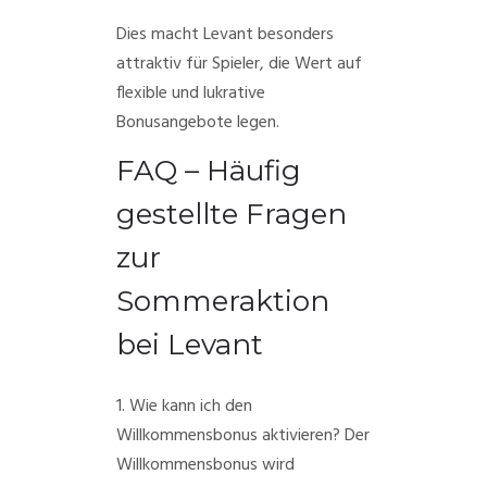
Dies macht Levant besonders
attraktiv für Spieler, die Wert auf
flexible und lukrative
Bonusangebote legen.
FAQ – Häufig
gestellte Fragen
zur
Sommeraktion
bei Levant
1. Wie kann ich den
Willkommensbonus aktivieren?
Der
Willkommensbonus wird