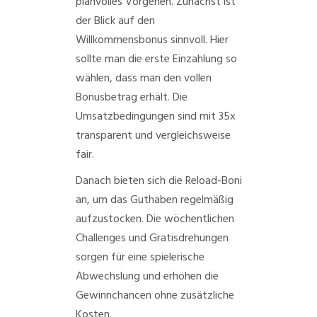
planvolles Vorgehen. Zunächst ist
der Blick auf den
Willkommensbonus sinnvoll. Hier
sollte man die erste Einzahlung so
wählen, dass man den vollen
Bonusbetrag erhält. Die
Umsatzbedingungen sind mit 35x
transparent und vergleichsweise
fair.
Danach bieten sich die Reload-Boni
an, um das Guthaben regelmäßig
aufzustocken. Die wöchentlichen
Challenges und Gratisdrehungen
sorgen für eine spielerische
Abwechslung und erhöhen die
Gewinnchancen ohne zusätzliche
Kosten.