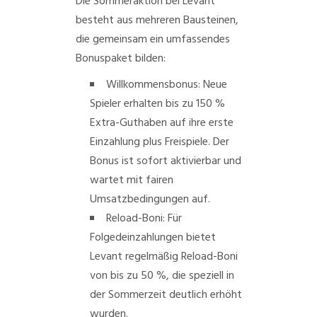
Die Sommeraktion bei Levant
besteht aus mehreren Bausteinen,
die gemeinsam ein umfassendes
Bonuspaket bilden:
Willkommensbonus: Neue
Spieler erhalten bis zu 150 %
Extra-Guthaben auf ihre erste
Einzahlung plus Freispiele. Der
Bonus ist sofort aktivierbar und
wartet mit fairen
Umsatzbedingungen auf.
Reload-Boni: Für
Folgedeinzahlungen bietet
Levant regelmäßig Reload-Boni
von bis zu 50 %, die speziell in
der Sommerzeit deutlich erhöht
wurden.