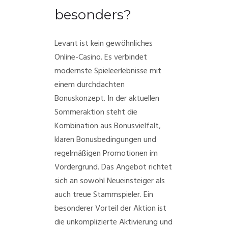
besonders?
Levant ist kein gewöhnliches
Online-Casino. Es verbindet
modernste Spieleerlebnisse mit
einem durchdachten
Bonuskonzept. In der aktuellen
Sommeraktion steht die
Kombination aus Bonusvielfalt,
klaren Bonusbedingungen und
regelmäßigen Promotionen im
Vordergrund. Das Angebot richtet
sich an sowohl Neueinsteiger als
auch treue Stammspieler. Ein
besonderer Vorteil der Aktion ist
die unkomplizierte Aktivierung und