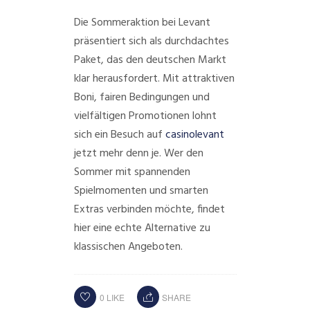
Die Sommeraktion bei Levant
präsentiert sich als durchdachtes
Paket, das den deutschen Markt
klar herausfordert. Mit attraktiven
Boni, fairen Bedingungen und
vielfältigen Promotionen lohnt
sich ein Besuch auf
casinolevant
jetzt mehr denn je. Wer den
Sommer mit spannenden
Spielmomenten und smarten
Extras verbinden möchte, findet
hier eine echte Alternative zu
klassischen Angeboten.
0
LIKE
SHARE