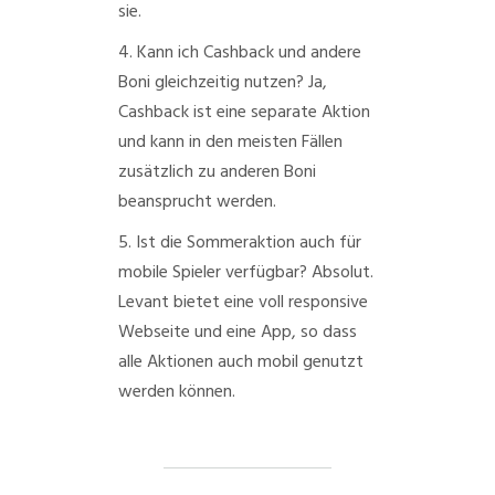
sie.
4. Kann ich Cashback und andere
Boni gleichzeitig nutzen?
Ja,
Cashback ist eine separate Aktion
und kann in den meisten Fällen
zusätzlich zu anderen Boni
beansprucht werden.
5. Ist die Sommeraktion auch für
mobile Spieler verfügbar?
Absolut.
Levant bietet eine voll responsive
Webseite und eine App, so dass
alle Aktionen auch mobil genutzt
werden können.