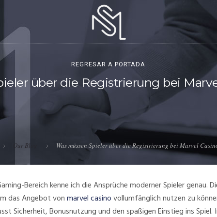
REGRESAR A PORTADA
eler über die Registrierung bei Marve
Our Blog
Was müssen Spieler über die Registrierung bei Marvel Casin
iGaming-Bereich kenne ich die Ansprüche moderner Spieler genau. Di
, um das Angebot von
marvel casino
vollumfänglich nutzen zu könne
lusst Sicherheit, Bonusnutzung und den spaßigen Einstieg ins Spiel. 