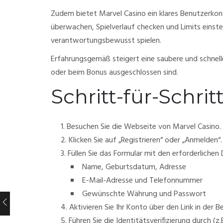
Zudem bietet Marvel Casino ein klares Benutzerko
überwachen, Spielverlauf checken und Limits einstel
verantwortungsbewusst spielen.
Erfahrungsgemäß steigert eine saubere und schnelle
oder beim Bonus ausgeschlossen sind.
Schritt-für-Schrit
Besuchen Sie die Webseite von Marvel Casino.
Klicken Sie auf „Registrieren“ oder „Anmelden“.
Füllen Sie das Formular mit den erforderlichen
Name, Geburtsdatum, Adresse
E-Mail-Adresse und Telefonnummer
Gewünschte Währung und Passwort
Aktivieren Sie Ihr Konto über den Link in der 
Führen Sie die Identitätsverifizierung durch 