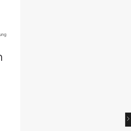
lung
n