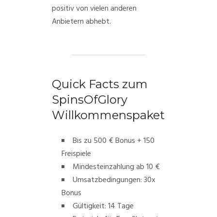
positiv von vielen anderen
Anbietern abhebt.
Quick Facts zum
SpinsOfGlory
Willkommenspaket
Bis zu 500 € Bonus + 150
Freispiele
Mindesteinzahlung ab 10 €
Umsatzbedingungen: 30x
Bonus
Gültigkeit: 14 Tage