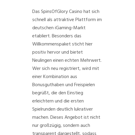
Das SpinsOfGlory Casino hat sich
schnell als attraktive Plattform im
deutschen iGaming-Markt
etabliert. Besonders das
Willkommenspaket sticht hier
positiv hervor und bietet
Neulingen einen echten Mehrwert.
Wer sich neu registriert, wird mit
einer Kombination aus
Bonusguthaben und Freispielen
begrüßt, die den Einstieg
erleichtern und die ersten
Spielrunden deutlich lukrativer
machen. Dieses Angebot ist nicht
nur großzügig, sondern auch
transparent dargestellt, sodass