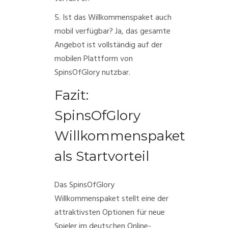
5. Ist das Willkommenspaket auch
mobil verfügbar?
Ja, das gesamte
Angebot ist vollständig auf der
mobilen Plattform von
SpinsOfGlory nutzbar.
Fazit:
SpinsOfGlory
Willkommenspaket
als Startvorteil
Das SpinsOfGlory
Willkommenspaket stellt eine der
attraktivsten Optionen für neue
Spieler im deutschen Online-