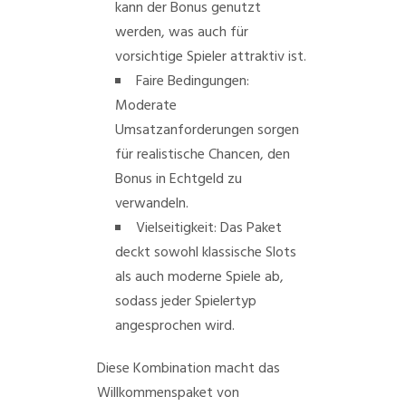
kann der Bonus genutzt
werden, was auch für
vorsichtige Spieler attraktiv ist.
Faire Bedingungen:
Moderate
Umsatzanforderungen sorgen
für realistische Chancen, den
Bonus in Echtgeld zu
verwandeln.
Vielseitigkeit: Das Paket
deckt sowohl klassische Slots
als auch moderne Spiele ab,
sodass jeder Spielertyp
angesprochen wird.
Diese Kombination macht das
Willkommenspaket von