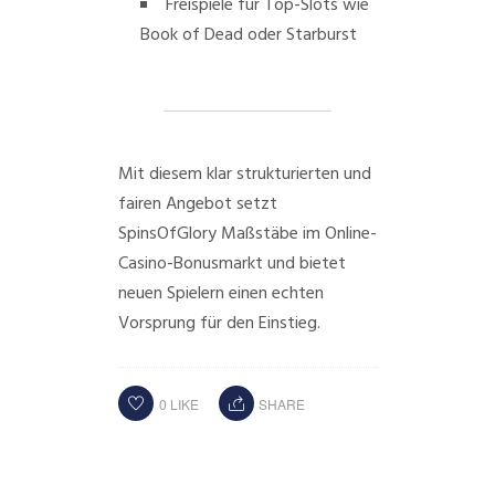
Freispiele für Top-Slots wie
Book of Dead oder Starburst
Mit diesem klar strukturierten und
fairen Angebot setzt
SpinsOfGlory Maßstäbe im Online-
Casino-Bonusmarkt und bietet
neuen Spielern einen echten
Vorsprung für den Einstieg.
0
LIKE
SHARE