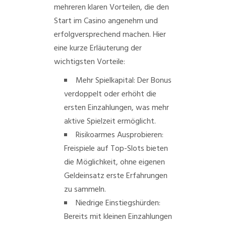
mehreren klaren Vorteilen, die den
Start im Casino angenehm und
erfolgversprechend machen. Hier
eine kurze Erläuterung der
wichtigsten Vorteile:
Mehr Spielkapital: Der Bonus
verdoppelt oder erhöht die
ersten Einzahlungen, was mehr
aktive Spielzeit ermöglicht.
Risikoarmes Ausprobieren:
Freispiele auf Top-Slots bieten
die Möglichkeit, ohne eigenen
Geldeinsatz erste Erfahrungen
zu sammeln.
Niedrige Einstiegshürden:
Bereits mit kleinen Einzahlungen