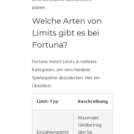
planen.
Welche Arten von
Limits gibt es bei
Fortuna?
Fortuna trennt Limits in mehrere
Kategorien, um verschiedene
Spielaspekte abzudecken. Hier ein
Überblick:
Limit-Typ
Beschreibung
Maximaler
Geldbetrag,
Einzahlungslimit
den Sie