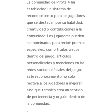
La comunidad de Pirots 4 ha
establecido un sistema de
reconocimiento para los jugadores
que se destacan por su habilidad,
creatividad o contribuciones a la
comunidad. Los jugadores pueden
ser nominados para recibir premios
especiales, como títulos únicos
dentro del juego, artículos
personalizados y menciones en las
redes sociales oficiales del juego.
Este reconocimiento no solo
motiva a los jugadores a mejorar,
sino que también crea un sentido
de pertenencia y orgullo dentro de
la comunidad.