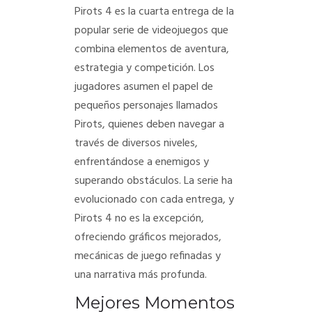
Pirots 4 es la cuarta entrega de la
popular serie de videojuegos que
combina elementos de aventura,
estrategia y competición. Los
jugadores asumen el papel de
pequeños personajes llamados
Pirots, quienes deben navegar a
través de diversos niveles,
enfrentándose a enemigos y
superando obstáculos. La serie ha
evolucionado con cada entrega, y
Pirots 4 no es la excepción,
ofreciendo gráficos mejorados,
mecánicas de juego refinadas y
una narrativa más profunda.
Mejores Momentos