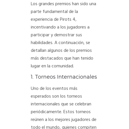
Los grandes premios han sido una
parte fundamental de la
experiencia de Pirots 4,
incentivando a los jugadores a
participar y demostrar sus
habilidades. A continuación, se
detallan algunos de los premios
más destacados que han tenido
lugar en la comunidad.
1. Torneos Internacionales
Uno de los eventos más
esperados son los torneos
internacionales que se celebran
periódicamente. Estos torneos
reúnen a los mejores jugadores de
todo el mundo, quienes compiten