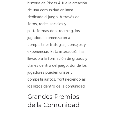
historia de Pirots 4 fue la creación
de una comunidad en línea
dedicada al juego. A través de
foros, redes sociales y
plataformas de streaming, los
jugadores comenzaron a
compartir estrategias, consejos y
experiencias. Esta interacción ha
llevado a la formación de grupos y
clanes dentro del juego, donde los
jugadores pueden unirse y
competir juntos, fortaleciendo así
los lazos dentro de la comunidad.
Grandes Premios
de la Comunidad