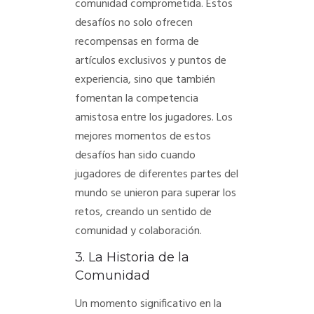
comunidad comprometida. Estos
desafíos no solo ofrecen
recompensas en forma de
artículos exclusivos y puntos de
experiencia, sino que también
fomentan la competencia
amistosa entre los jugadores. Los
mejores momentos de estos
desafíos han sido cuando
jugadores de diferentes partes del
mundo se unieron para superar los
retos, creando un sentido de
comunidad y colaboración.
3. La Historia de la
Comunidad
Un momento significativo en la