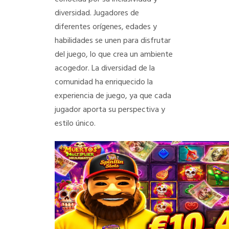
diversidad. Jugadores de
diferentes orígenes, edades y
habilidades se unen para disfrutar
del juego, lo que crea un ambiente
acogedor. La diversidad de la
comunidad ha enriquecido la
experiencia de juego, ya que cada
jugador aporta su perspectiva y
estilo único.