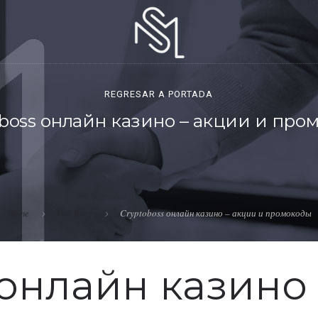
REGRESAR A PORTADA
oboss онлайн казино – акции и про
Home
Our Blog
Cryptoboss онлайн казино – акции и промокоды
 онлайн казино 