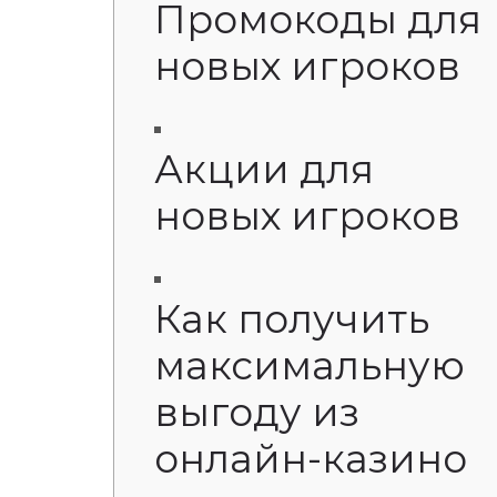
Промокоды для
новых игроков
Акции для
новых игроков
Как получить
максимальную
выгоду из
онлайн-казино