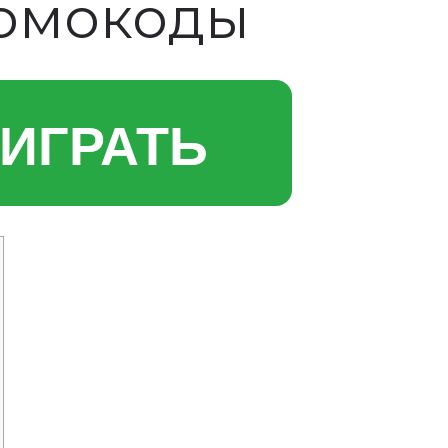
ромокоды
ИГРАТЬ