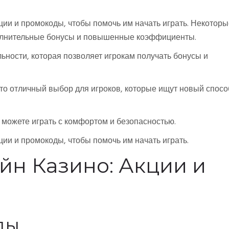
ции и промокоды, чтобы помочь им начать играть. Некоторы
полнительные бонусы и повышенные коэффициенты.
ьности, которая позволяет игрокам получать бонусы и
это отличный выбор для игроков, которые ищут новый спосо
ы можете играть с комфортом и безопасностью.
ии и промокоды, чтобы помочь им начать играть.
йн Казино: Акции и
ды