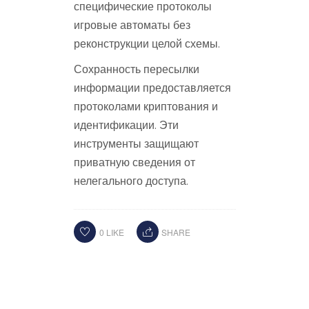
специфические протоколы
игровые автоматы без
реконструкции целой схемы.
Сохранность пересылки
информации предоставляется
протоколами криптования и
идентификации. Эти
инструменты защищают
приватную сведения от
нелегального доступа.
0
LIKE
SHARE