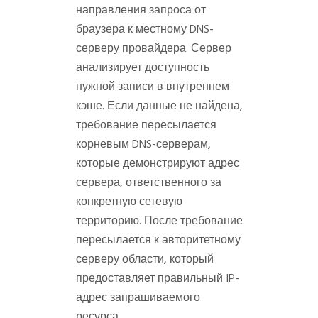
направления запроса от
браузера к местному DNS-
серверу провайдера. Сервер
анализирует доступность
нужной записи в внутреннем
кэше. Если данные не найдена,
требование пересылается
корневым DNS-серверам,
которые демонстрируют адрес
сервера, ответственного за
конкретную сетевую
территорию. После требование
пересылается к авторитетному
серверу области, который
предоставляет правильный IP-
адрес запрашиваемого
ресурса.