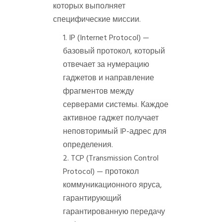
которых выполняет
специфические миссии.
IP (Internet Protocol) —
базовый протокол, который
отвечает за нумерацию
гаджетов и направление
фрагментов между
серверами системы. Каждое
активное гаджет получает
неповторимый IP-адрес для
определения.
TCP (Transmission Control
Protocol) — протокол
коммуникационного яруса,
гарантирующий
гарантированную передачу