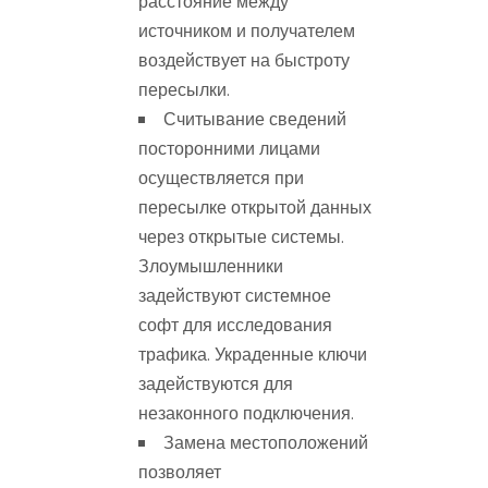
расстояние между
источником и получателем
воздействует на быстроту
пересылки.
Считывание сведений
посторонними лицами
осуществляется при
пересылке открытой данных
через открытые системы.
Злоумышленники
задействуют системное
софт для исследования
трафика. Украденные ключи
задействуются для
незаконного подключения.
Замена местоположений
позволяет