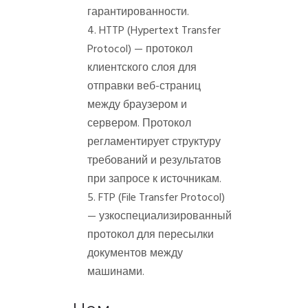
гарантированности.
HTTP (Hypertext Transfer
Protocol) — протокол
клиентского слоя для
отправки веб-страниц
между браузером и
сервером. Протокол
регламентирует структуру
требований и результатов
при запросе к источникам.
FTP (File Transfer Protocol)
— узкоспециализированный
протокол для пересылки
документов между
машинами.