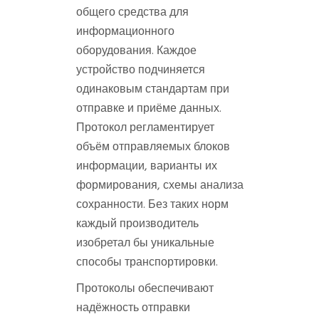
общего средства для
информационного
оборудования. Каждое
устройство подчиняется
одинаковым стандартам при
отправке и приёме данных.
Протокол регламентирует
объём отправляемых блоков
информации, варианты их
формирования, схемы анализа
сохранности. Без таких норм
каждый производитель
изобретал бы уникальные
способы транспортировки.
Протоколы обеспечивают
надёжность отправки