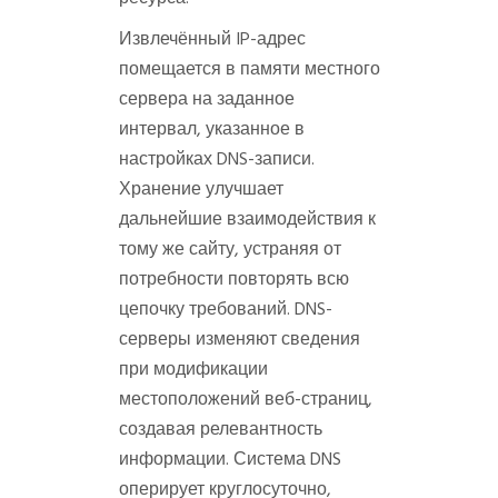
Извлечённый IP-адрес
помещается в памяти местного
сервера на заданное
интервал, указанное в
настройках DNS-записи.
Хранение улучшает
дальнейшие взаимодействия к
тому же сайту, устраняя от
потребности повторять всю
цепочку требований. DNS-
серверы изменяют сведения
при модификации
местоположений веб-страниц,
создавая релевантность
информации. Система DNS
оперирует круглосуточно,