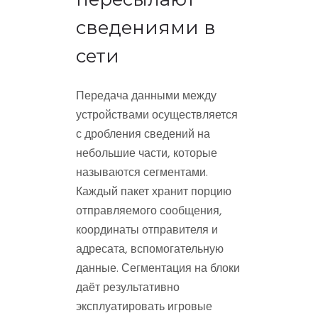
сведениями в
сети
Передача данными между
устройствами осуществляется
с дробления сведений на
небольшие части, которые
называются сегментами.
Каждый пакет хранит порцию
отправляемого сообщения,
координаты отправителя и
адресата, вспомогательную
данные. Сегментация на блоки
даёт результативно
эксплуатировать игровые