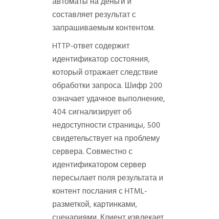
автоматы на деньги и
составляет результат с
запрашиваемым контентом.
HTTP-ответ содержит
идентификатор состояния,
который отражает следствие
обработки запроса. Шифр 200
означает удачное выполнение,
404 сигнализирует об
недоступности страницы, 500
свидетельствует на проблему
сервера. Совместно с
идентификатором сервер
пересылает поля результата и
контент послания с HTML-
разметкой, картинками,
сценариями. Клиент извлекает