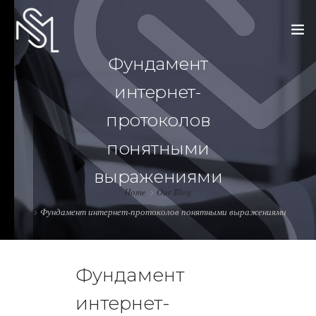
Фундамент
интернет-
протоколов
REGRESAR A PORTADA
понятными
выражениями
Home
Our Blog
Фундамент интернет-протоколов понятными выражениями
Фундамент
интернет-