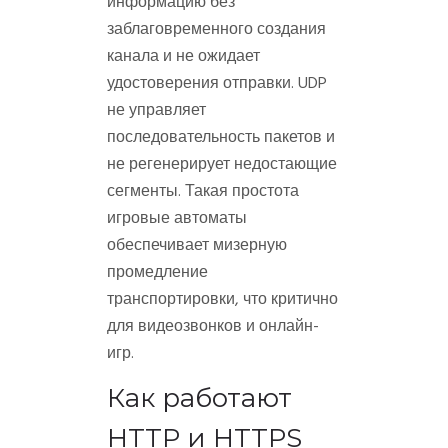
информацию без
заблаговременного создания
канала и не ожидает
удостоверения отправки. UDP
не управляет
последовательность пакетов и
не регенерирует недостающие
сегменты. Такая простота
игровые автоматы
обеспечивает мизерную
промедление
транспортировки, что критично
для видеозвонков и онлайн-
игр.
Как работают
HTTP и HTTPS