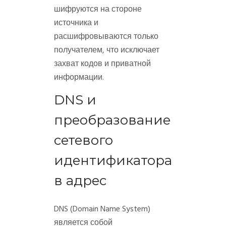
шифруются на стороне
источника и
расшифровываются только
получателем, что исключает
захват кодов и приватной
информации.
DNS и
преобразование
сетевого
идентификатора
в адрес
DNS (Domain Name System)
является собой