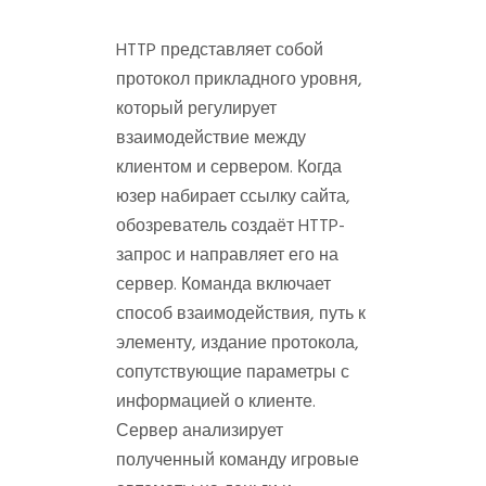
HTTP представляет собой
протокол прикладного уровня,
который регулирует
взаимодействие между
клиентом и сервером. Когда
юзер набирает ссылку сайта,
обозреватель создаёт HTTP-
запрос и направляет его на
сервер. Команда включает
способ взаимодействия, путь к
элементу, издание протокола,
сопутствующие параметры с
информацией о клиенте.
Сервер анализирует
полученный команду игровые