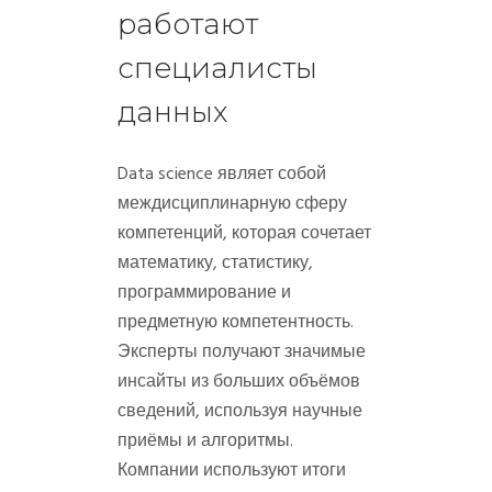
работают
специалисты
данных
Data science являет собой
междисциплинарную сферу
компетенций, которая сочетает
математику, статистику,
программирование и
предметную компетентность.
Эксперты получают значимые
инсайты из больших объёмов
сведений, используя научные
приёмы и алгоритмы.
Компании используют итоги