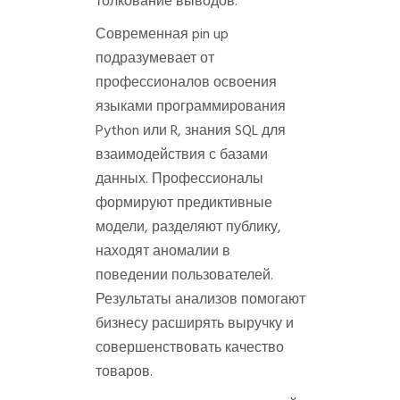
толкование выводов.
Современная pin up
подразумевает от
профессионалов освоения
языками программирования
Python или R, знания SQL для
взаимодействия с базами
данных. Профессионалы
формируют предиктивные
модели, разделяют публику,
находят аномалии в
поведении пользователей.
Результаты анализов помогают
бизнесу расширять выручку и
совершенствовать качество
товаров.