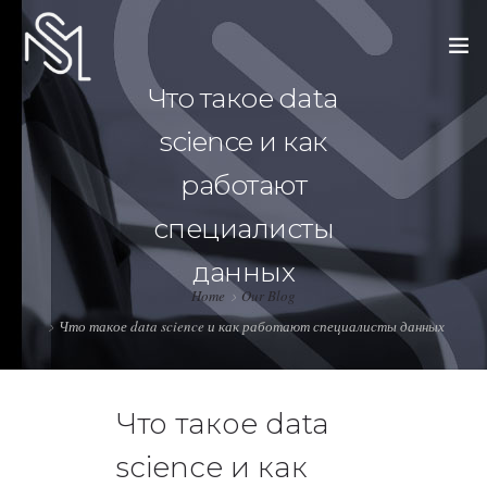
Что такое data
science и как
работают
REGRESAR A PORTADA
специалисты
данных
Home
Our Blog
Что такое data science и как работают специалисты данных
Что такое data
science и как