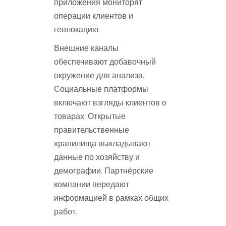
приложения мониторят
операции клиентов и
геолокацию.
Внешние каналы
обеспечивают добавочный
окружение для анализа.
Социальные платформы
включают взгляды клиентов о
товарах. Открытые
правительственные
хранилища выкладывают
данные по хозяйству и
демографии. Партнёрские
компании передают
информацией в рамках общих
работ.