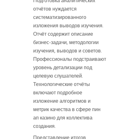
Подготовка аналитических
отчётов нуждается
систематизированного
изложения выводов изучения.
Отчёт содержит описание
бизнес-задачи, методологии
изучения, выводов и советов.
Профессионалы подстраивают
уровень детализации под
целевую слушателей.
Технологические отчёты
включают подробное
изложение алгоритмов и
метрик качества в сфере пин
ап казино для коллектива
создания.
Представление итогов