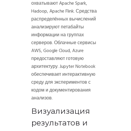
охватывают Apache Spark,
Hadoop, Apache Flink. Средства
распределённых вычислений
анализируют петабайты
информации на группах
серверов. Облачные сервисы
AWS, Google Cloud, Azure
предоставляют готовую
архитектуру. Jupyter Notebook
обеспечивает интерактивную
среду для экспериментов с
кодом и документирования
анализов.
Визуализация
результатов и