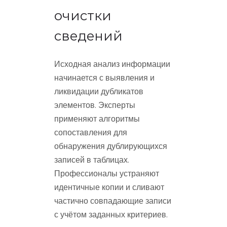
очистки
сведений
Исходная анализ информации
начинается с выявления и
ликвидации дубликатов
элементов. Эксперты
применяют алгоритмы
сопоставления для
обнаружения дублирующихся
записей в таблицах.
Профессионалы устраняют
идентичные копии и сливают
частично совпадающие записи
с учётом заданных критериев.