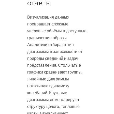
отчеты
Визуализация данных
превращает сложные
числовые объёмы в доступные
графические образы.
Аналитики отбирают тип
диаграммы в зависимости от
природы сведений и задач
представления. Столбчатые
графики сравнивают группы,
линейные диаграммы
показывают динамику
колебаний. Круговые
диаграммы демонстрируют
структуру целого, тепловые
карты визуализируют