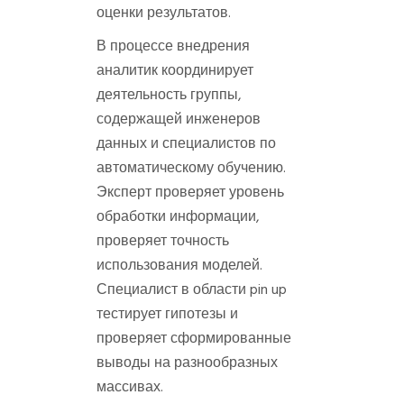
оценки результатов.
В процессе внедрения
аналитик координирует
деятельность группы,
содержащей инженеров
данных и специалистов по
автоматическому обучению.
Эксперт проверяет уровень
обработки информации,
проверяет точность
использования моделей.
Специалист в области pin up
тестирует гипотезы и
проверяет сформированные
выводы на разнообразных
массивах.