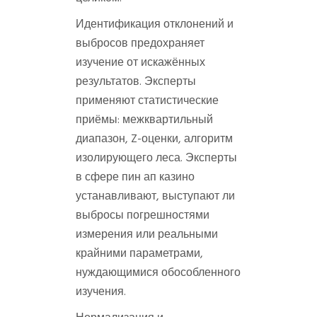
Идентификация отклонений и
выбросов предохраняет
изучение от искажённых
результатов. Эксперты
применяют статистические
приёмы: межквартильный
диапазон, Z-оценки, алгоритм
изолирующего леса. Эксперты
в сфере пин ап казино
устанавливают, выступают ли
выбросы погрешностями
измерения или реальными
крайними параметрами,
нуждающимися обособленного
изучения.