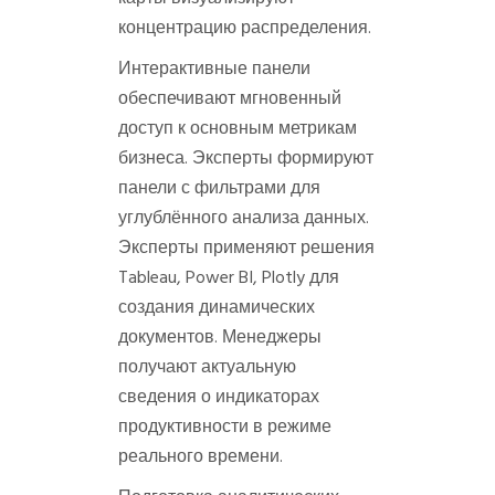
концентрацию распределения.
Интерактивные панели
обеспечивают мгновенный
доступ к основным метрикам
бизнеса. Эксперты формируют
панели с фильтрами для
углублённого анализа данных.
Эксперты применяют решения
Tableau, Power BI, Plotly для
создания динамических
документов. Менеджеры
получают актуальную
сведения о индикаторах
продуктивности в режиме
реального времени.