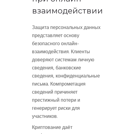
взаимодействии
Защита персональных данных
представляет основу
безопасного онлайн-
взаимодействия. Клиенты
доверяют системам личную
сведения, банковские
сведения, конфиденциальные
письма. Компрометация
сведений причиняет
престижный потери и
генерирует риски для
участников.
Криптование даёт