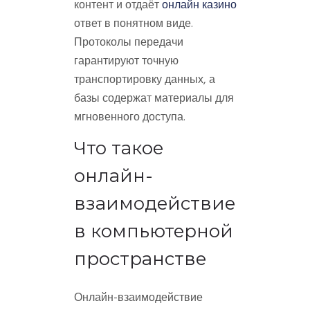
контент и отдаёт
онлайн казино
ответ в понятном виде.
Протоколы передачи
гарантируют точную
транспортировку данных, а
базы содержат материалы для
мгновенного доступа.
Что такое
онлайн-
взаимодействие
в компьютерной
пространстве
Онлайн-взаимодействие