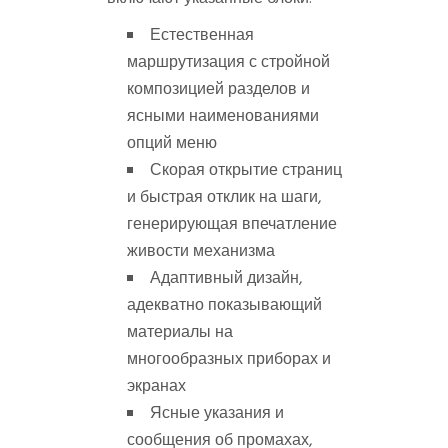
Естественная
маршрутизация с стройной
композицией разделов и
ясными наименованиями
опций меню
Скорая открытие страниц
и быстрая отклик на шаги,
генерирующая впечатление
живости механизма
Адаптивный дизайн,
адекватно показывающий
материалы на
многообразных приборах и
экранах
Ясные указания и
сообщения об промахах,