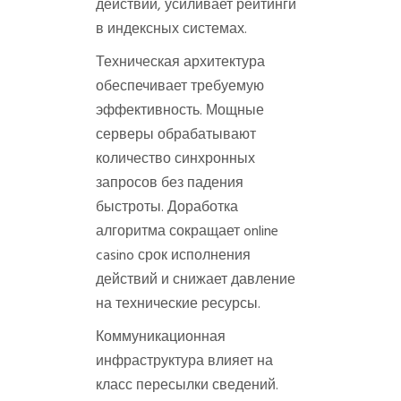
действий, усиливает рейтинги
в индексных системах.
Техническая архитектура
обеспечивает требуемую
эффективность. Мощные
серверы обрабатывают
количество синхронных
запросов без падения
быстроты. Доработка
алгоритма сокращает online
casino срок исполнения
действий и снижает давление
на технические ресурсы.
Коммуникационная
инфраструктура влияет на
класс пересылки сведений.