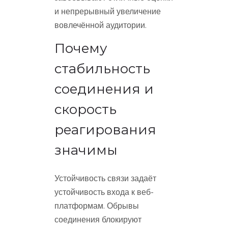
и непрерывный увеличение
вовлечённой аудитории.
Почему
стабильность
соединения и
скорость
реагирования
значимы
Устойчивость связи задаёт
устойчивость входа к веб-
платформам. Обрывы
соединения блокируют