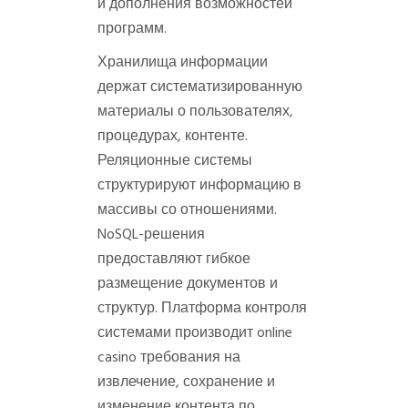
и дополнения возможностей
программ.
Хранилища информации
держат систематизированную
материалы о пользователях,
процедурах, контенте.
Реляционные системы
структурируют информацию в
массивы со отношениями.
NoSQL-решения
предоставляют гибкое
размещение документов и
структур. Платформа контроля
системами производит online
casino требования на
извлечение, сохранение и
изменение контента по