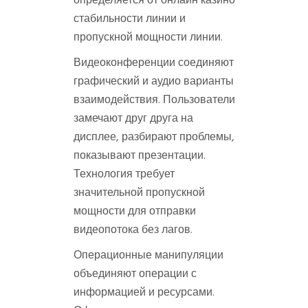
определяется от онлайн казино
стабильности линии и
пропускной мощности линии.
Видеоконференции соединяют
графический и аудио варианты
взаимодействия. Пользователи
замечают друг друга на
дисплее, разбирают проблемы,
показывают презентации.
Технология требует
значительной пропускной
мощности для отправки
видеопотока без лагов.
Операционные манипуляции
объединяют операции с
информацией и ресурсами.