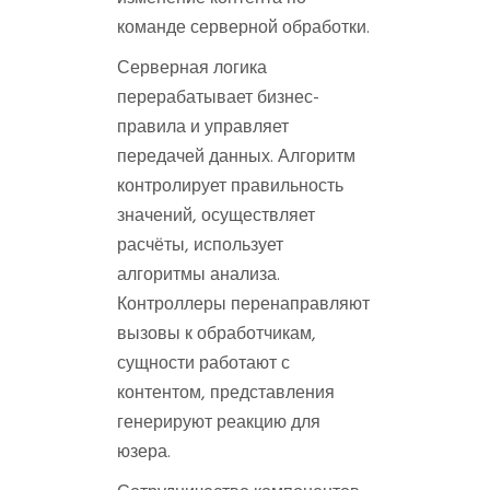
команде серверной обработки.
Серверная логика
перерабатывает бизнес-
правила и управляет
передачей данных. Алгоритм
контролирует правильность
значений, осуществляет
расчёты, использует
алгоритмы анализа.
Контроллеры перенаправляют
вызовы к обработчикам,
сущности работают с
контентом, представления
генерируют реакцию для
юзера.