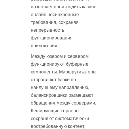
позволяет производить казино
онлайн несинхронные
требования, сохраняя
непрерывность
функционирования
приложения.
Между юзером и сервером
функционируют буферные
компоненты. Маршрутизаторы
отправляют блоки по
наилучшему направлению,
балансировщики размещают
обращения между серверами.
Кеширующие серверы
сохраняют систематически
востребованную контент,