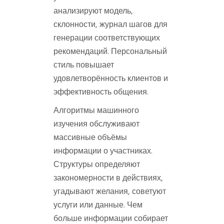
анализируют модель,
склонности, журнал шагов для
генерации соответствующих
рекомендаций. Персональный
стиль повышает
удовлетворённость клиентов и
эффективность общения.
Алгоритмы машинного
изучения обслуживают
массивные объёмы
информации о участниках.
Структуры определяют
закономерности в действиях,
угадывают желания, советуют
услуги или данные. Чем
больше информации собирает