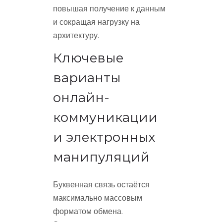
повышая получение к данным
и сокращая нагрузку на
архитектуру.
Ключевые
варианты
онлайн-
коммуникации
и электронных
манипуляций
Буквенная связь остаётся
максимально массовым
форматом обмена.