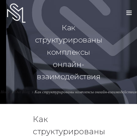
Как
структурированы
комплексы
REGRESAR A PORTADA
онлайн-
взаимодействия
Home
Our Blog
Как структурированы комплексы онлайн-взаимодействия
Как
структурированы