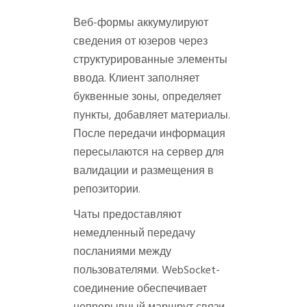
Веб-формы аккумулируют
сведения от юзеров через
структурированные элементы
ввода. Клиент заполняет
буквенные зоны, определяет
пункты, добавляет материалы.
После передачи информация
пересылаются на сервер для
валидации и размещения в
репозитории.
Чаты предоставляют
немедленный передачу
посланиями между
пользователями. WebSocket-
соединение обеспечивает