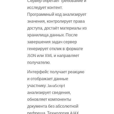
Сервер обретает требование и
исследует контент.
Программный код анализирует
значения, контролирует права
доступа, достаёт материалы из
хранилища данных. После
завершения задач сервер
генерирует отклик в формате
JSON или XML и направляет
получателю.
Интерфейс получает реакцию
и отображает данные
участнику. JavaScript
анализирует сведения,
обновляет компоненты
документа без абсолютной
рефреша. Технология AJAX