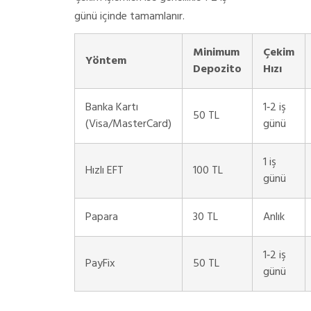
günü içinde tamamlanır.
Minimum
Çekim
Yöntem
Depozito
Hızı
Banka Kartı
1‑2 iş
50 TL
(Visa/MasterCard)
günü
1 iş
Hızlı EFT
100 TL
günü
Papara
30 TL
Anlık
1‑2 iş
PayFix
50 TL
günü