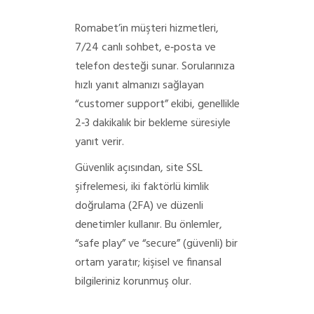
Romabet’in müşteri hizmetleri,
7/24 canlı sohbet, e‑posta ve
telefon desteği sunar. Sorularınıza
hızlı yanıt almanızı sağlayan
“customer support” ekibi, genellikle
2‑3 dakikalık bir bekleme süresiyle
yanıt verir.
Güvenlik açısından, site SSL
şifrelemesi, iki faktörlü kimlik
doğrulama (2FA) ve düzenli
denetimler kullanır. Bu önlemler,
“safe play” ve “secure” (güvenli) bir
ortam yaratır; kişisel ve finansal
bilgileriniz korunmuş olur.