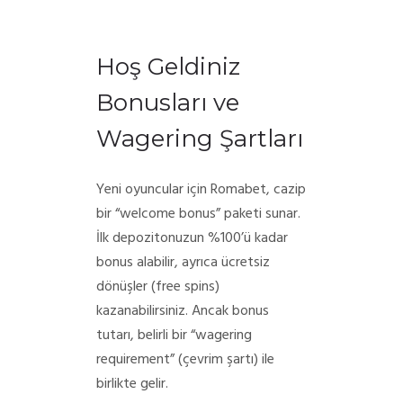
Hoş Geldiniz
Bonusları ve
Wagering Şartları
Yeni oyuncular için Romabet, cazip
bir “welcome bonus” paketi sunar.
İlk depozitonuzun %100’ü kadar
bonus alabilir, ayrıca ücretsiz
dönüşler (free spins)
kazanabilirsiniz. Ancak bonus
tutarı, belirli bir “wagering
requirement” (çevrim şartı) ile
birlikte gelir.