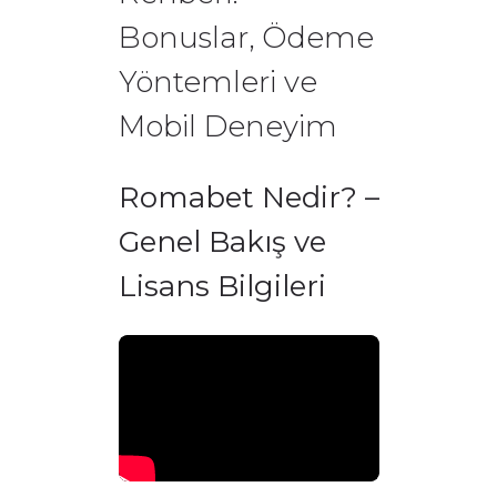
Bonuslar, Ödeme
Yöntemleri ve
Mobil Deneyim
Romabet Nedir? –
Genel Bakış ve
Lisans Bilgileri