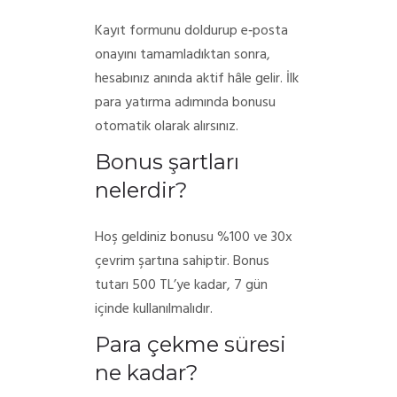
Kayıt formunu doldurup e‑posta
onayını tamamladıktan sonra,
hesabınız anında aktif hâle gelir. İlk
para yatırma adımında bonusu
otomatik olarak alırsınız.
Bonus şartları
nelerdir?
Hoş geldiniz bonusu %100 ve 30x
çevrim şartına sahiptir. Bonus
tutarı 500 TL’ye kadar, 7 gün
içinde kullanılmalıdır.
Para çekme süresi
ne kadar?