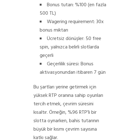
Bonus tutarı: %100 (en fazla
500 TL)
Wagering requirement: 30x
bonus miktarı
Ücretsiz dönüşler: 50 free
spin, yalnızca belirli slotlarda
geçerli
Geçerlilik süresi: Bonus
aktivasyonundan itibaren 7 gün
Bu şartları yerine getirmek için
yüksek RTP oranına sahip oyunları
tercih etmek, çevrim süresini
kısaltır. Örneğin, %96 RTP’li bir
slotta oynarken, bahis tutarının
büyük bir kısmı çevrim sayısına
katkı sağlar.