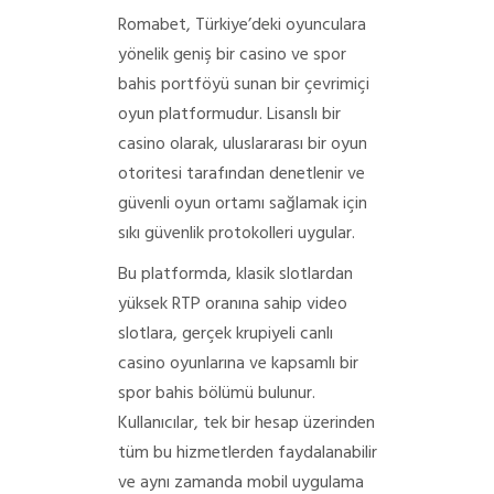
Romabet, Türkiye’deki oyunculara
yönelik geniş bir casino ve spor
bahis portföyü sunan bir çevrimiçi
oyun platformudur. Lisanslı bir
casino olarak, uluslararası bir oyun
otoritesi tarafından denetlenir ve
güvenli oyun ortamı sağlamak için
sıkı güvenlik protokolleri uygular.
Bu platformda, klasik slotlardan
yüksek RTP oranına sahip video
slotlara, gerçek krupiyeli canlı
casino oyunlarına ve kapsamlı bir
spor bahis bölümü bulunur.
Kullanıcılar, tek bir hesap üzerinden
tüm bu hizmetlerden faydalanabilir
ve aynı zamanda mobil uygulama