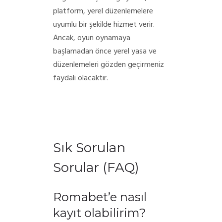
platform, yerel düzenlemelere
uyumlu bir şekilde hizmet verir.
Ancak, oyun oynamaya
başlamadan önce yerel yasa ve
düzenlemeleri gözden geçirmeniz
faydalı olacaktır.
Sık Sorulan
Sorular (FAQ)
Romabet’e nasıl
kayıt olabilirim?