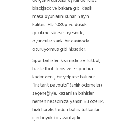
gerçek krupiyeler eşliğinde rulet,
blackjack ve bakara gibi klasik
masa oyunlarını sunar. Yayın
kalitesi HD 1080p ve düşük
gecikme süresi sayesinde,
oyuncular sanki bir casinoda
oturuyormuş gibi hisseder.
Spor bahisleri kısmında ise futbol,
basketbol, tenis ve e‑sporlara
kadar geniş bir yelpaze bulunur.
“Instant payouts” (anlık ödemeler)
seçeneğiyle, kazanılan bahisler
hemen hesabınıza yansır. Bu özellik,
hızlı hareket eden bahis tutkunları
için büyük bir avantajdır.