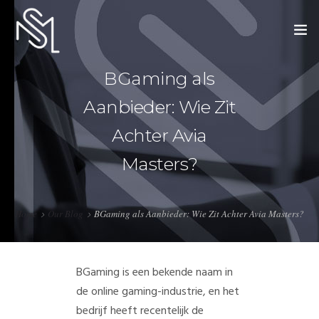
BGaming als
Aanbieder: Wie Zit
Achter Avia
REGRESAR A PORTADA
Masters?
Home
Our Blog
BGaming als Aanbieder: Wie Zit Achter Avia Masters?
BGaming is een bekende naam in
de online gaming-industrie, en het
bedrijf heeft recentelijk de