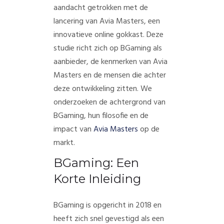
aandacht getrokken met de
lancering van Avia Masters, een
innovatieve online gokkast. Deze
studie richt zich op BGaming als
aanbieder, de kenmerken van Avia
Masters en de mensen die achter
deze ontwikkeling zitten. We
onderzoeken de achtergrond van
BGaming, hun filosofie en de
impact van
Avia Masters
op de
markt.
BGaming: Een
Korte Inleiding
BGaming is opgericht in 2018 en
heeft zich snel gevestigd als een