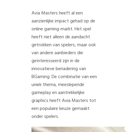
Avia Masters heeft al een
aanzienlijke impact gehad op de
online gaming-markt. Het spel
heeft niet alleen de aandacht
getrokken van spelers, maar ook
van andere aanbieders die
geïnteresseerd zijn in de
innovatieve benadering van
BGaming. De combinatie van een
uniek thema, meeslepende
gameplay en aantrekkelijke
graphics heeft Avia Masters tot
een populaire keuze gemaakt
onder spelers.