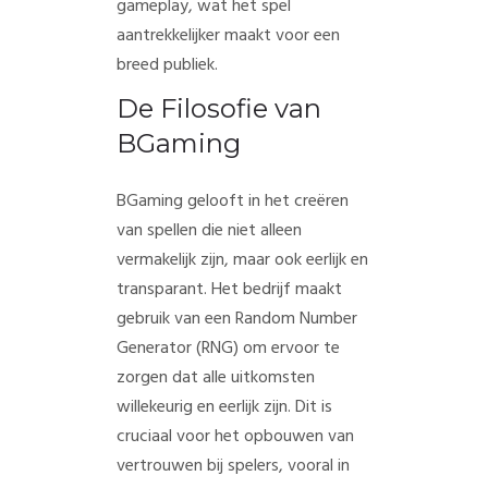
gameplay, wat het spel
aantrekkelijker maakt voor een
breed publiek.
De Filosofie van
BGaming
BGaming gelooft in het creëren
van spellen die niet alleen
vermakelijk zijn, maar ook eerlijk en
transparant. Het bedrijf maakt
gebruik van een Random Number
Generator (RNG) om ervoor te
zorgen dat alle uitkomsten
willekeurig en eerlijk zijn. Dit is
cruciaal voor het opbouwen van
vertrouwen bij spelers, vooral in