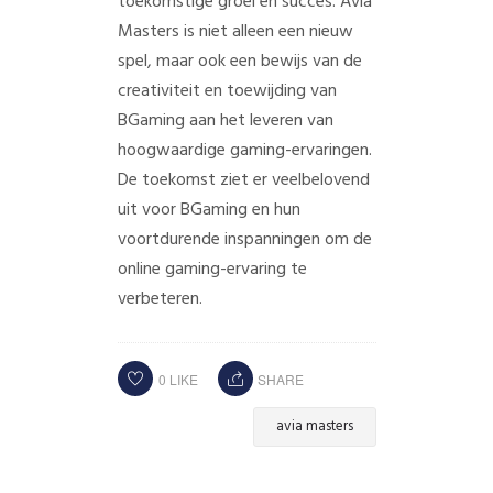
toekomstige groei en succes. Avia
Masters is niet alleen een nieuw
spel, maar ook een bewijs van de
creativiteit en toewijding van
BGaming aan het leveren van
hoogwaardige gaming-ervaringen.
De toekomst ziet er veelbelovend
uit voor BGaming en hun
voortdurende inspanningen om de
online gaming-ervaring te
verbeteren.
0
LIKE
SHARE
avia masters