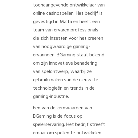
toonaangevende ontwikkelaar van
online casinospellen. Het bedrijf is
gevestigd in Malta en heeft een
team van ervaren professionals
die zich inzetten voor het creëren
van hoogwaardige gaming-
ervaringen. BGaming staat bekend
om zijn innovatieve benadering
van spelontwerp, waarbij ze
gebruik maken van de nieuwste
technologieën en trends in de
gaming-industrie.
Een van de kernwaarden van
BGaming is de focus op
spelerservaring. Het bedrijf streeft
ernaar om spellen te ontwikkelen