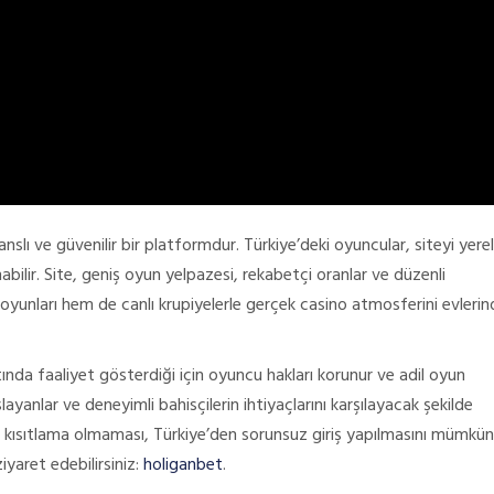
anslı ve güvenilir bir platformdur. Türkiye’deki oyuncular, siteyi yerel
abilir. Site, geniş oyun yelpazesi, rekabetçi oranlar ve düzenli
oyunları hem de canlı krupiyelerle gerçek casino atmosferini evlerin
nda faaliyet gösterdiği için oyuncu hakları korunur ve adil oyun
layanlar ve deneyimli bahisçilerin ihtiyaçlarını karşılayacak şekilde
afi kısıtlama olmaması, Türkiye’den sorunsuz giriş yapılmasını mümkün
ziyaret edebilirsiniz:
holiganbet
.