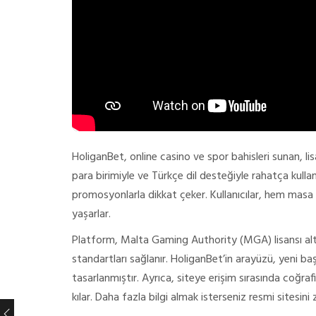
HoliganBet, online casino ve spor bahisleri sunan, lis
para birimiyle ve Türkçe dil desteğiyle rahatça kullan
promosyonlarla dikkat çeker. Kullanıcılar, hem masa 
yaşarlar.
Platform, Malta Gaming Authority (MGA) lisansı altı
standartları sağlanır. HoliganBet’in arayüzü, yeni baş
tasarlanmıştır. Ayrıca, siteye erişim sırasında coğr
kılar. Daha fazla bilgi almak isterseniz resmi sitesini 