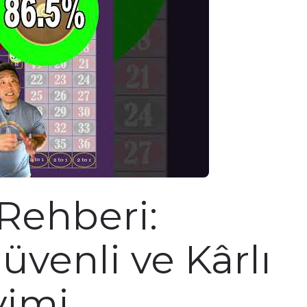
Rehberi:
üvenli ve Kârlı
yimi