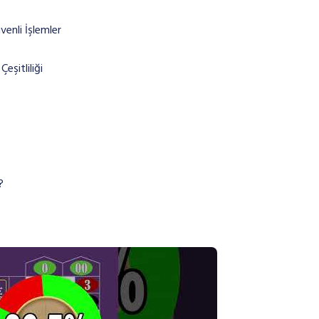
enli İşlemler
eşitliliği
?