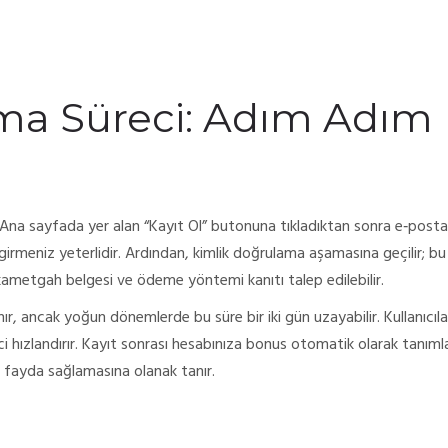
ama Süreci: Adım Adım
 Ana sayfada yer alan “Kayıt Ol” butonuna tıkladıktan sonra e‑posta
 girmeniz yeterlidir. Ardından, kimlik doğrulama aşamasına geçilir; bu
metgah belgesi ve ödeme yöntemi kanıtı talep edilebilir.
r, ancak yoğun dönemlerde bu süre bir iki gün uzayabilir. Kullanıcıla
ci hızlandırır. Kayıt sonrası hesabınıza bonus otomatik olarak tanımla
la fayda sağlamasına olanak tanır.