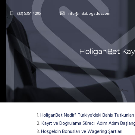
(33) 5351 4295
info@mslabogados.com
HoliganBet Kayı
Home
HoliganBet Nedir? Türkiye’deki Bahis Tutkunları 
Kayıt ve Doğrulama Süreci: Adım Adım Başlang
Hoşgeldin Bonusları ve Wagering Şartları