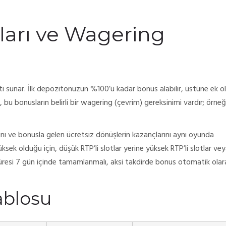
ları ve Wagering
ti sunar. İlk depozitonuzun %100’ü kadar bonus alabilir, üstüne ek o
, bu bonusların belirli bir wagering (çevrim) gereksinimi vardır; örneğ
ını ve bonusla gelen ücretsiz dönüşlerin kazançlarını aynı oyunda
ksek olduğu için, düşük RTP’li slotlar yerine yüksek RTP’li slotlar ve
 süresi 7 gün içinde tamamlanmalı, aksi takdirde bonus otomatik olar
ablosu