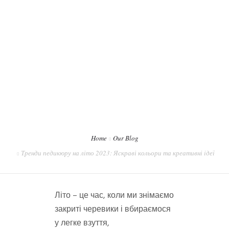
Тренди педикюру
на літо 2023:
Яскраві кольори
REGRESAR A PORTADA
та креативні ідеї
Home
Our Blog
Тренди педикюру на літо 2023: Яскраві кольори та креативні ідеї
Літо – це час, коли ми знімаємо
закриті черевики і вбираємося
у легке взуття,