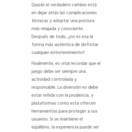
Quizás el verdadero cambio está
en dejar atrás las complicaciones
técnicas y adoptar una postura
más relajada y consciente.
Después de todo, ¿no es esa la
forma más auténtica de disfrutar
cualquier entretenimiento?
Finalmente, es vital recordar que el
juego debe ser siempre una
actividad controlada y
responsable. La diversión no debe
estar reñida con la prudencia, y
plataformas como esta ofrecen
herramientas para proteger a sus
usuarios. Si se mantiene el
equilibrio, la experiencia puede ser