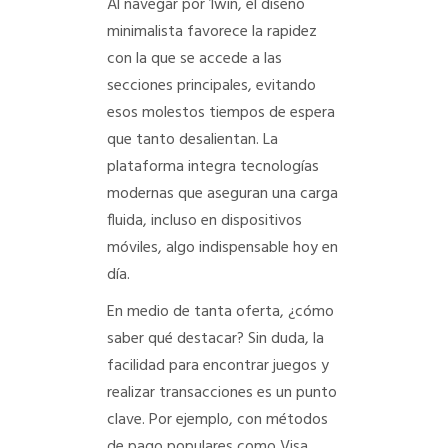
Al navegar por 1win, el diseño
minimalista favorece la rapidez
con la que se accede a las
secciones principales, evitando
esos molestos tiempos de espera
que tanto desalientan. La
plataforma integra tecnologías
modernas que aseguran una carga
fluida, incluso en dispositivos
móviles, algo indispensable hoy en
día.
En medio de tanta oferta, ¿cómo
saber qué destacar? Sin duda, la
facilidad para encontrar juegos y
realizar transacciones es un punto
clave. Por ejemplo, con métodos
de pago populares como Visa,