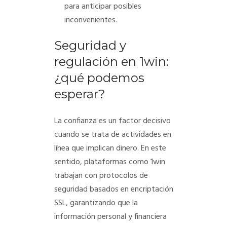
para anticipar posibles
inconvenientes.
Seguridad y
regulación en 1win:
¿qué podemos
esperar?
La confianza es un factor decisivo
cuando se trata de actividades en
línea que implican dinero. En este
sentido, plataformas como 1win
trabajan con protocolos de
seguridad basados en encriptación
SSL, garantizando que la
información personal y financiera