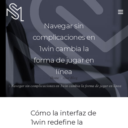
Navegar sin
complicaciones en
1win cambia la
REGRESAR A PORTADA
forma de jugar en
línea
Home
Our Blog
Navegar sin complicaciones en 1win cambia la forma de jugar en línea
Cómo la interfaz de
1win redefine la