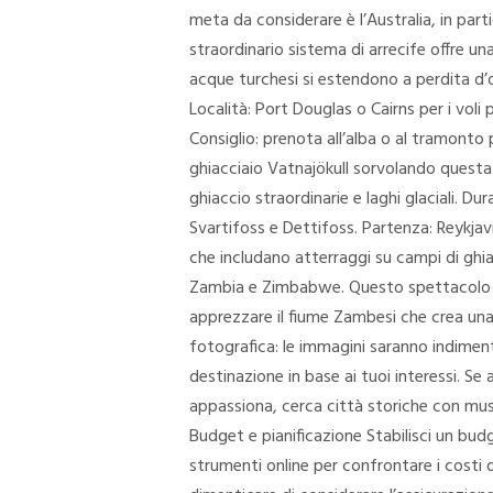
meta da considerare è l’Australia, in part
straordinario sistema di arrecife offre una 
acque turchesi si estendono a perdita d’
Località: Port Douglas o Cairns per i voli
Consiglio: prenota all’alba o al tramonto per
ghiacciaio Vatnajökull sorvolando questa m
ghiaccio straordinarie e laghi glaciali. D
Svartifoss e Dettifoss. Partenza: Reykjavi
che includano atterraggi su campi di ghiac
Zambia e Zimbabwe. Questo spettacolo n
apprezzare il fiume Zambesi che crea una
fotografica: le immagini saranno indiment
destinazione in base ai tuoi interessi. Se 
appassiona, cerca città storiche con musei
Budget e pianificazione Stabilisci un budge
strumenti online per confrontare i costi d