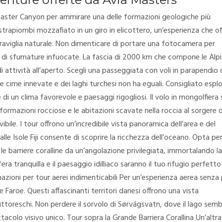
 master Canyon per ammirare una delle formazioni geologiche più
strapiombi mozzafiato in un giro in elicottero, un’esperienza che of
aviglia naturale. Non dimenticare di portare una fotocamera per
e di sfumature infuocate. La fascia di 2000 km che compone le Alpi
 di attività all’aperto. Scegli una passeggiata con voli in parapendio
lle cime innevate e dei laghi turchesi non ha eguali. Consigliato espl
di un clima favorevole e paesaggi rigogliosi. Il volo in mongolfiera 
formazioni rocciose e le abitazioni scavate nella roccia al sorgere d
vibile. I tour offrono un’incredibile vista panoramica dell’area e del
alle Isole Fiji consente di scoprire la ricchezza dell’oceano. Opta pe
le barriere coralline da un’angolazione privilegiata, immortalando la
era tranquilla e il paesaggio idilliaco saranno il tuo rifugio perfetto
inazioni per tour aerei indimenticabili Per un’esperienza aerea senza 
 Faroe. Questi affascinanti territori danesi offrono una vista
pittoreschi. Non perdere il sorvolo di Sørvágsvatn, dove il lago sem
acolo visivo unico. Tour sopra la Grande Barriera Corallina Un’altra