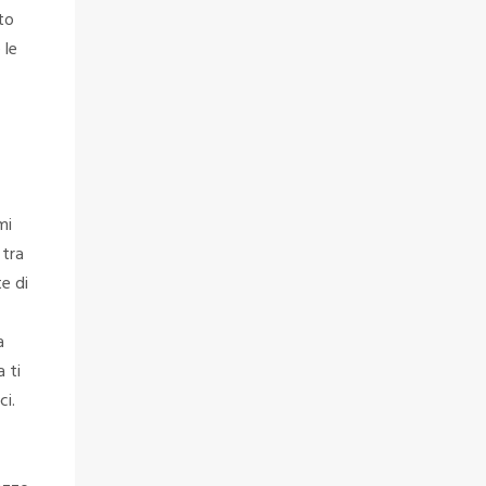
sto
 le
mi
 tra
e di
a
a ti
ci.