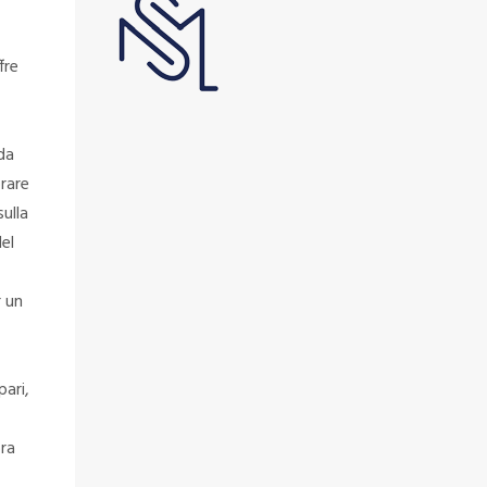
fre
 da
orare
sulla
el
r un
pari,
bra