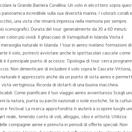
icolare la Grande Barriera Corallina. Un volo in elicottero sopra que
panoramica incredibile sulla sua diversità marina. I colorati coralli e
occhio, una vista che rimarrà impressa nella memoria per sempre.
 più scenografici. Durata del tour: generalmente da 30 a 60 minuti.
 colori più vividi. Il ghiacciaio di Vatnajökull in Islanda Visita il
eraviglia naturale in Islanda. I tour in aereo rivelano formazioni di
urante il volo, potresti avvistare anche le spettacolari cascate come
k è il principale punto di accesso. Tipologia di tour: cerca program
cio. Non dimenticare di includere il volo sopra le Cascate Vittoria,
aturale è apprezzato anche da un punto di vista aereo e permett
 vista vertiginosa. Ricorda di dotarti di una buona macchina
icabili. Come pianificare il tuo viaggio aereo avventuroso Scegli un
ami la natura, punta su parchi nazionali o isole esotiche. Se la cultur
 e festival. La ricerca approfondita ti aiuterà a scoprire luoghi uni
t reale, tenendo conto di voli, alloggio, cibo e attività. Utilizza
elle compagnie aeree e prenota in periodi di offerte speciali. Non