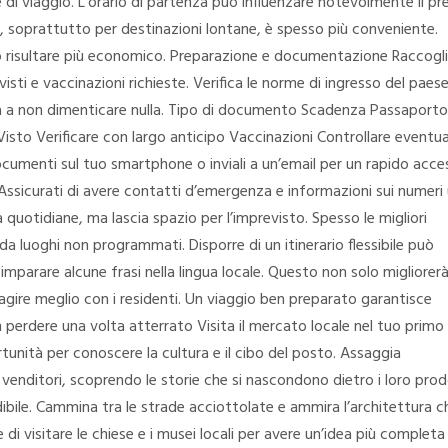
e di viaggio. L’orario di partenza può influenzare notevolmente il p
po, soprattutto per destinazioni lontane, è spesso più conveniente.
uò risultare più economico. Preparazione e documentazione Raccogli
isti e vaccinazioni richieste. Verifica le norme di ingresso del paese
rà a non dimenticare nulla. Tipo di documento Scadenza Passaporto
isto Verificare con largo anticipo Vaccinazioni Controllare eventua
ocumenti sul tuo smartphone o inviali a un’email per un rapido acce
ssicurati di avere contatti d’emergenza e informazioni sui numeri u
tà quotidiane, ma lascia spazio per l’imprevisto. Spesso le migliori
da luoghi non programmati. Disporre di un itinerario flessibile può
a imparare alcune frasi nella lingua locale. Questo non solo migliorerà
ragire meglio con i residenti. Un viaggio ben preparato garantisce
n perdere una volta atterrato Visita il mercato locale nel tuo primo
tunità per conoscere la cultura e il cibo del posto. Assaggia
 i venditori, scoprendo le storie che si nascondono dietro i loro prod
ibile. Cammina tra le strade acciottolate e ammira l’architettura c
 di visitare le chiese e i musei locali per avere un’idea più completa