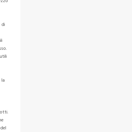
rezzo
 di
li
sso.
tili
 la
otti.
he
 del