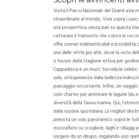
Visita il Parco Nazionale del Grand avia
straordinarie al mondo. Vola sopra i suoi 
una prospettiva senza pari su questa mer
catturare il tramonto che colora le rocc
offre scenari indimenticabili e possibilità
una delle vette più alte, dove la vista de
a favore della stagione estiva per godere 
Cappadocia è un must. Sorvola le celebri 
sole, un’esperienza dalla bellezza indescri
paesaggio circostante. Infine, un viaggio 
volo charter per ammirare le lagune blu e 
diversità della fauna marina. Qui, l’atmosf
dalla routine quotidiana. Le migliori dest
prenota un volo panoramico sopra le Isole
mozzafiato su scogliere, laghi e villaggi 
sorgere da un dirupo, regalando uno spett