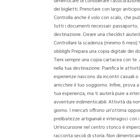
dimenticare di considerare l’assicurazion
dei biglietti. Prenotare con largo antici
Controlla anche il volo con scalo, che p
tutti i documenti necessari: passaporto, v
destinazione. Creare una checklist aiute
Controllare la scadenza (minimo 6 mesi) V
obblighi Prepara una copia digitale dei d
Tieni sempre una copia cartacea con te. A
nella tua destinazione. Pianifica le attivi
esperienze nascono da incontri casuali o 
arricchire il tuo soggiorno. Infine, prova 
tua esperienza, ma ti aiuterà pure a inte
avventure indimenticabili. Attività da no
giorno. I mercati offrono un’ottima oppor
prelibatezze artigianali e interagisci con
Un’escursione nel centro storico è imperd
racconta secoli di storia. Non dimenticare