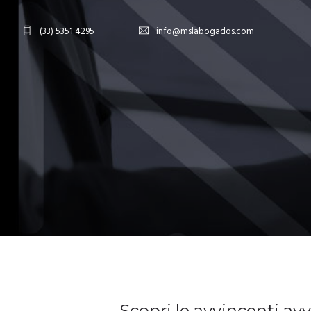
(33) 5351 4295
info@mslabogados.com
Scopri le avvincenti av