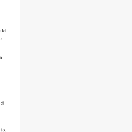
 del
o
ta
 di
a
ato.