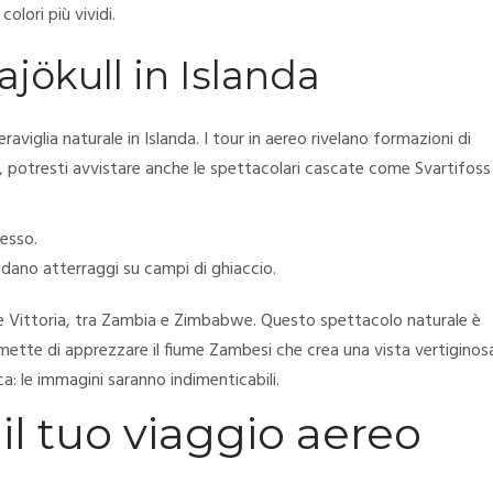
olori più vividi.
ajökull in Islanda
aviglia naturale in Islanda. I tour in aereo rivelano formazioni di
olo, potresti avvistare anche le spettacolari cascate come Svartifoss
cesso.
udano atterraggi su campi di ghiaccio.
ate Vittoria, tra Zambia e Zimbabwe. Questo spettacolo naturale è
ette di apprezzare il fiume Zambesi che crea una vista vertiginos
a: le immagini saranno indimenticabili.
il tuo viaggio aereo