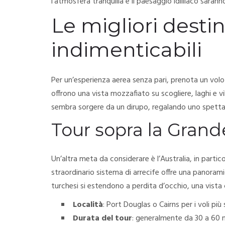
l’atmosfera tranquilla e il paesaggio idilliaco sarann
Le migliori destin
indimenticabili
Per un’esperienza aerea senza pari, prenota un volo 
offrono una vista mozzafiato su scogliere, laghi e vi
sembra sorgere da un dirupo, regalando uno spettac
Tour sopra la Grande
Un’altra meta da considerare è l’Australia, in partic
straordinario sistema di arrecife offre una panoramica
turchesi si estendono a perdita d’occhio, una vista
Località
: Port Douglas o Cairns per i voli più 
Durata del tour
: generalmente da 30 a 60 m