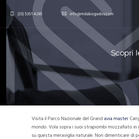
(33) 5351 4295
info@mslabogados.com
Scopri 
Visita il Parco Nazionale del Grand
avia master
Cany
mondo. Vola sopra i suoi strapiombi mozzafiato in u
su questa meraviglia naturale. Non dimenticare di 