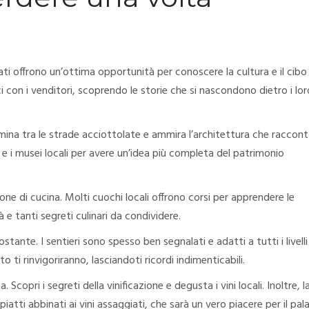
ati offrono un’ottima opportunità per conoscere la cultura e il cibo
i con i venditori, scoprendo le storie che si nascondono dietro i lor
mina tra le strade acciottolate e ammira l’architettura che raccon
se e i musei locali per avere un’idea più completa del patrimonio
one di cucina. Molti cuochi locali offrono corsi per apprendere le
à e tanti segreti culinari da condividere.
tante. I sentieri sono spesso ben segnalati e adatti a tutti i livelli
o ti rinvigoriranno, lasciandoti ricordi indimenticabili.
. Scopri i segreti della vinificazione e degusta i vini locali. Inoltre, l
ti abbinati ai vini assaggiati, che sarà un vero piacere per il pal