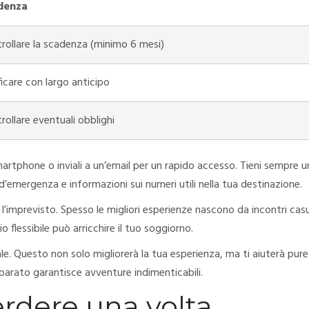
denza
rollare la scadenza (minimo 6 mesi)
ficare con largo anticipo
rollare eventuali obblighi
artphone o inviali a un’email per un rapido accesso. Tieni sempre u
d’emergenza e informazioni sui numeri utili nella tua destinazione.
r l’imprevisto. Spesso le migliori esperienze nascono da incontri casu
 flessibile può arricchire il tuo soggiorno.
cale. Questo non solo migliorerà la tua esperienza, ma ti aiuterà pure
eparato garantisce avventure indimenticabili.
erdere una volta