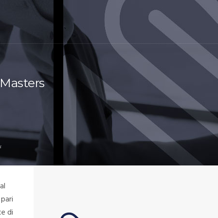
 Masters
s
al
 pari
e di