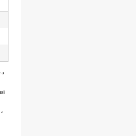
na
ali
 a