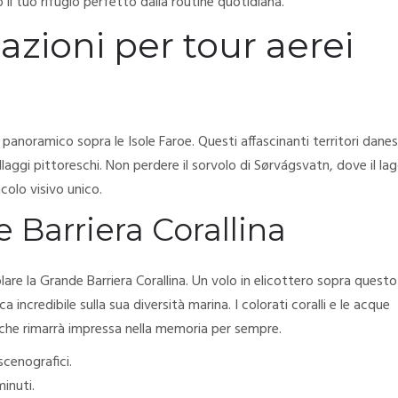
o il tuo rifugio perfetto dalla routine quotidiana.
azioni per tour aerei
panoramico sopra le Isole Faroe. Questi affascinanti territori danes
llaggi pittoreschi. Non perdere il sorvolo di Sørvágsvatn, dove il la
olo visivo unico.
 Barriera Corallina
olare la Grande Barriera Corallina. Un volo in elicottero sopra questo
 incredibile sulla sua diversità marina. I colorati coralli e le acque
 che rimarrà impressa nella memoria per sempre.
scenografici.
inuti.