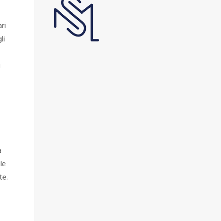
ri
li
i
a
le
te.