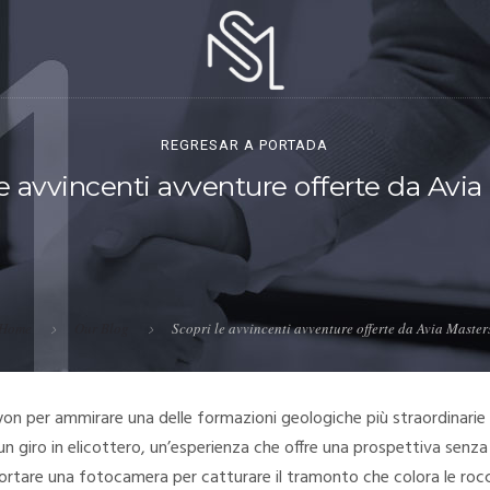
REGRESAR A PORTADA
le avvincenti avventure offerte da Avia
Home
Our Blog
Scopri le avvincenti avventure offerte da Avia Master
on per ammirare una delle formazioni geologiche più straordinarie 
n giro in elicottero, un’esperienza che offre una prospettiva senza
portare una fotocamera per catturare il tramonto che colora le rocc