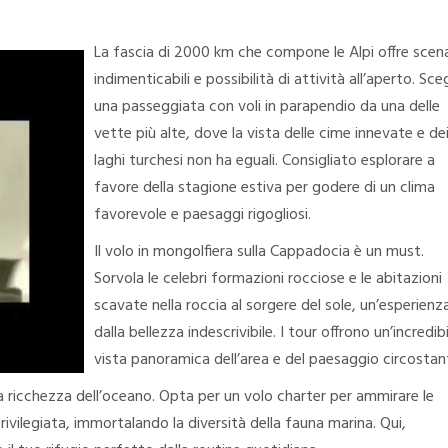
La fascia di 2000 km che compone le Alpi offre scena
indimenticabili e possibilità di attività all’aperto. Sceg
una passeggiata con voli in parapendio da una delle
vette più alte, dove la vista delle cime innevate e de
laghi turchesi non ha eguali. Consigliato esplorare a
favore della stagione estiva per godere di un clima
favorevole e paesaggi rigogliosi.
Il volo in mongolfiera sulla Cappadocia è un must.
Sorvola le celebri formazioni rocciose e le abitazioni
scavate nella roccia al sorgere del sole, un’esperienz
dalla bellezza indescrivibile. I tour offrono un’incredibi
vista panoramica dell’area e del paesaggio circostan
e la ricchezza dell’oceano. Opta per un volo charter per ammirare le
privilegiata, immortalando la diversità della fauna marina. Qui,