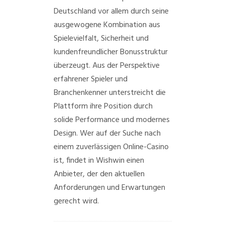
Deutschland vor allem durch seine
ausgewogene Kombination aus
Spielevielfalt, Sicherheit und
kundenfreundlicher Bonusstruktur
überzeugt. Aus der Perspektive
erfahrener Spieler und
Branchenkenner unterstreicht die
Plattform ihre Position durch
solide Performance und modernes
Design. Wer auf der Suche nach
einem zuverlässigen Online-Casino
ist, findet in Wishwin einen
Anbieter, der den aktuellen
Anforderungen und Erwartungen
gerecht wird.