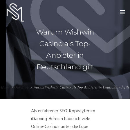
Warum Wishwin
Casino als Top-
Anbieter in
REGRESAR A PORTADA
Deutschland gilt
Home
Our Blog
Warum Wishwin Casino als Top-Anbieter in Deutschland gilt
Als erfahrener SEO-Kopiraÿter im
iGaming-Bereich habe ich viele
Online-Casinos unter die Lupe