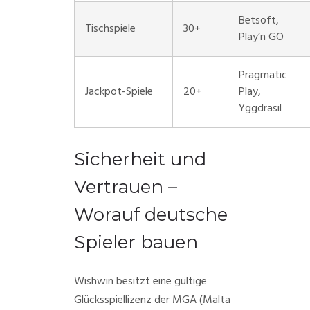
Betsoft,
Tischspiele
30+
Play’n GO
Pragmatic
Jackpot-Spiele
20+
Play,
Yggdrasil
Sicherheit und
Vertrauen –
Worauf deutsche
Spieler bauen
Wishwin besitzt eine gültige
Glücksspiellizenz der MGA (Malta