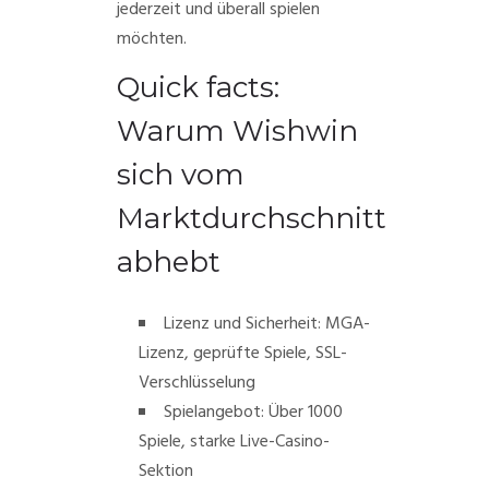
jederzeit und überall spielen
möchten.
Quick facts:
Warum Wishwin
sich vom
Marktdurchschnitt
abhebt
Lizenz und Sicherheit: MGA-
Lizenz, geprüfte Spiele, SSL-
Verschlüsselung
Spielangebot: Über 1000
Spiele, starke Live-Casino-
Sektion