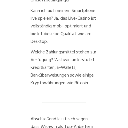
Umsatzbedingungen.
Kann ich auf meinem Smartphone
live spielen?
Ja, das Live-Casino ist
vollständig mobil optimiert und
bietet dieselbe Qualität wie am
Desktop.
Welche Zahlungsmittel stehen zur
Verfügung?
Wishwin unterstützt
Kreditkarten, E-Wallets,
Banküberweisungen sowie einige
Kryptowährungen wie Bitcoin.
Abschließend lässt sich sagen,
dass Wishwin als Top-Anbieter in