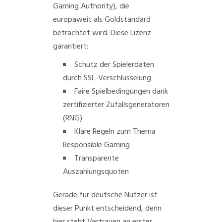
Gaming Authority), die
europaweit als Goldstandard
betrachtet wird. Diese Lizenz
garantiert:
Schutz der Spielerdaten
durch SSL-Verschlüsselung
Faire Spielbedingungen dank
zertifizierter Zufallsgeneratoren
(RNG)
Klare Regeln zum Thema
Responsible Gaming
Transparente
Auszahlungsquoten
Gerade für deutsche Nutzer ist
dieser Punkt entscheidend, denn