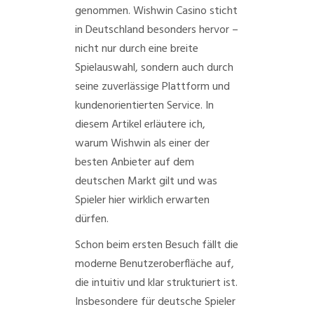
genommen. Wishwin Casino sticht
in Deutschland besonders hervor –
nicht nur durch eine breite
Spielauswahl, sondern auch durch
seine zuverlässige Plattform und
kundenorientierten Service. In
diesem Artikel erläutere ich,
warum Wishwin als einer der
besten Anbieter auf dem
deutschen Markt gilt und was
Spieler hier wirklich erwarten
dürfen.
Schon beim ersten Besuch fällt die
moderne Benutzeroberfläche auf,
die intuitiv und klar strukturiert ist.
Insbesondere für deutsche Spieler