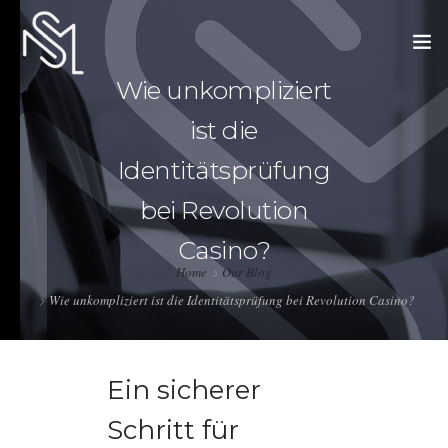
Wie unkompliziert
ist die
Identitätsprüfung
REGRESAR A PORTADA
bei Revolution
Casino?
Home
Our Blog
Wie unkompliziert ist die Identitätsprüfung bei Revolution Casino?
Ein sicherer
Schritt für