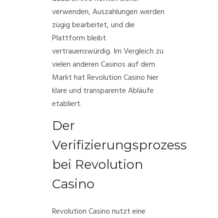
verwenden, Auszahlungen werden
zügig bearbeitet, und die
Plattform bleibt
vertrauenswürdig. Im Vergleich zu
vielen anderen Casinos auf dem
Markt hat Revolution Casino hier
klare und transparente Abläufe
etabliert.
Der
Verifizierungsprozess
bei Revolution
Casino
Revolution Casino nutzt eine