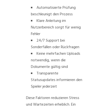
Automatisierte Prüfung
beschleunigt den Prozess
Klare Anleitung im
Nutzerbereich sorgt für wenig
Fehler
24/7 Support bei
Sonderfällen oder Rückfragen
Keine mehrfachen Uploads
notwendig, wenn die
Dokumente gültig sind
Transparente
Statusupdates informieren den
Spieler jederzeit
Diese Faktoren reduzieren Stress
und Wartezeiten erheblich. Ein