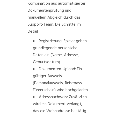
Kombination aus automatisierter
Dokumentenprüfung und
manuellem Abgleich durch das
Support-Team. Die Schritte im
Detail:
Registrierung: Spieler geben
grundlegende persönliche
Daten ein (Name, Adresse,
Geburtsdatum).
Dokumenten-Upload: Ein
gültiger Ausweis
(Personalausweis, Reisepass,
Führerschein) wird hochgeladen.
Adressnachweis: Zusätzlich
wird ein Dokument verlangt,
das die Wohnadresse bestätigt