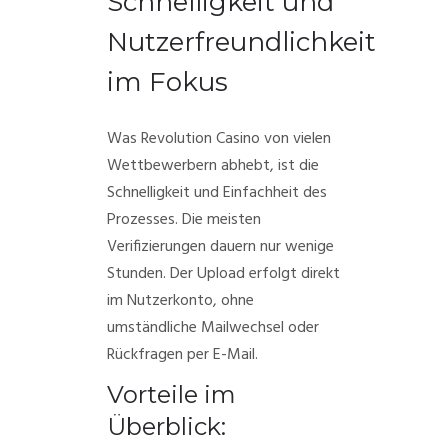
Schnelligkeit und
Nutzerfreundlichkeit
im Fokus
Was Revolution Casino von vielen
Wettbewerbern abhebt, ist die
Schnelligkeit und Einfachheit des
Prozesses. Die meisten
Verifizierungen dauern nur wenige
Stunden. Der Upload erfolgt direkt
im Nutzerkonto, ohne
umständliche Mailwechsel oder
Rückfragen per E-Mail.
Vorteile im
Überblick: