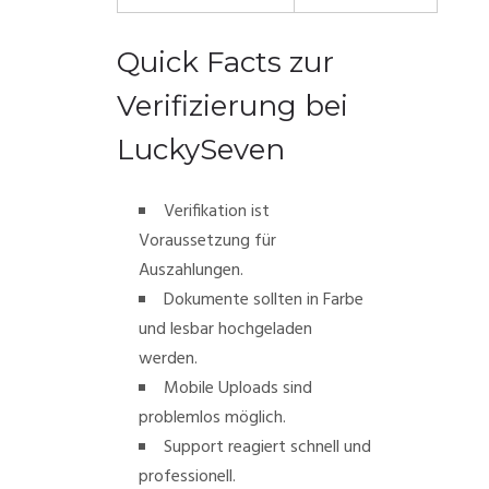
Quick Facts zur
Verifizierung bei
LuckySeven
Verifikation ist
Voraussetzung für
Auszahlungen.
Dokumente sollten in Farbe
und lesbar hochgeladen
werden.
Mobile Uploads sind
problemlos möglich.
Support reagiert schnell und
professionell.