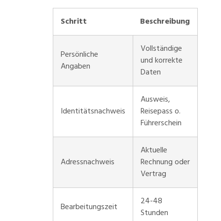
Schritt
Beschreibung
Vollständige
Persönliche
und korrekte
Angaben
Daten
Ausweis,
Identitätsnachweis
Reisepass o.
Führerschein
Aktuelle
Adressnachweis
Rechnung oder
Vertrag
24-48
Bearbeitungszeit
Stunden