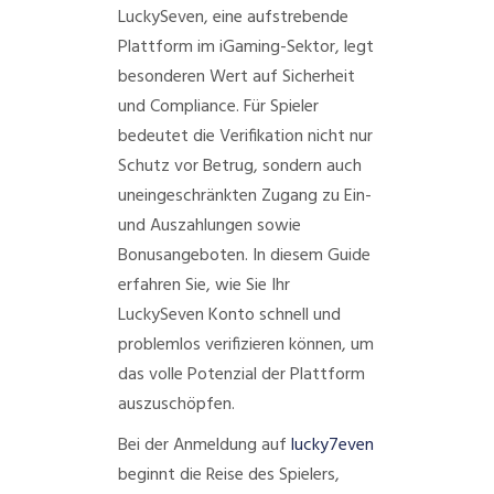
LuckySeven, eine aufstrebende
Plattform im iGaming-Sektor, legt
besonderen Wert auf Sicherheit
und Compliance. Für Spieler
bedeutet die Verifikation nicht nur
Schutz vor Betrug, sondern auch
uneingeschränkten Zugang zu Ein-
und Auszahlungen sowie
Bonusangeboten. In diesem Guide
erfahren Sie, wie Sie Ihr
LuckySeven Konto schnell und
problemlos verifizieren können, um
das volle Potenzial der Plattform
auszuschöpfen.
Bei der Anmeldung auf
lucky7even
beginnt die Reise des Spielers,