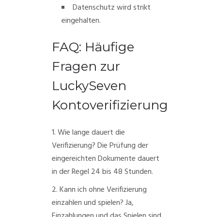
Datenschutz wird strikt
eingehalten.
FAQ: Häufige
Fragen zur
LuckySeven
Kontoverifizierung
1. Wie lange dauert die
Verifizierung?
Die Prüfung der
eingereichten Dokumente dauert
in der Regel 24 bis 48 Stunden.
2. Kann ich ohne Verifizierung
einzahlen und spielen?
Ja,
Einzahlungen und das Spielen sind