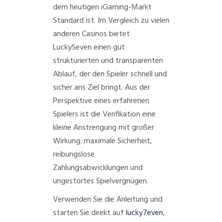
dem heutigen iGaming-Markt
Standard ist. Im Vergleich zu vielen
anderen Casinos bietet
LuckySeven einen gut
strukturierten und transparenten
Ablauf, der den Spieler schnell und
sicher ans Ziel bringt. Aus der
Perspektive eines erfahrenen
Spielers ist die Verifikation eine
kleine Anstrengung mit großer
Wirkung: maximale Sicherheit,
reibungslose
Zahlungsabwicklungen und
ungestörtes Spielvergnügen.
Verwenden Sie die Anleitung und
starten Sie direkt auf
lucky7even
,