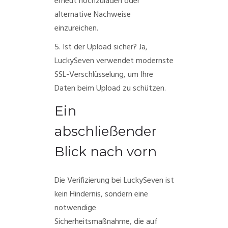
erneut hochzuladen oder
alternative Nachweise
einzureichen.
5. Ist der Upload sicher?
Ja,
LuckySeven verwendet modernste
SSL-Verschlüsselung, um Ihre
Daten beim Upload zu schützen.
Ein
abschließender
Blick nach vorn
Die Verifizierung bei LuckySeven ist
kein Hindernis, sondern eine
notwendige
Sicherheitsmaßnahme, die auf