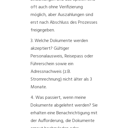
oft auch ohne Verifizierung
möglich, aber Auszahlungen sind
erst nach Abschluss des Prozesses
freigegeben.
3. Welche Dokumente werden
akzeptiert?
Gültiger
Personalausweis, Reisepass oder
Führerschein sowie ein
Adressnachweis (z.B.
Stromrechnung) nicht älter als 3
Monate.
4. Was passiert, wenn meine
Dokumente abgelehnt werden?
Sie
erhalten eine Benachrichtigung mit
der Aufforderung, die Dokumente