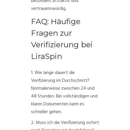
besonders attraktiv und
vertrauenswürdig.
FAQ: Häufige
Fragen zur
Verifizierung bei
LiraSpin
1. Wie lange dauert die
Verifizierung im Durchschnitt?
Normalerweise zwischen 24 und
48 Stunden. Bei vollständigen und
klaren Dokumenten kann es
schneller gehen.
2. Muss ich die Verifizierung sofort