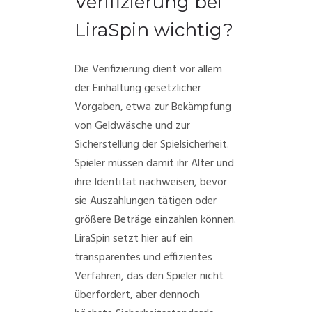
Verifizierung bei
LiraSpin wichtig?
Die Verifizierung dient vor allem
der Einhaltung gesetzlicher
Vorgaben, etwa zur Bekämpfung
von Geldwäsche und zur
Sicherstellung der Spielsicherheit.
Spieler müssen damit ihr Alter und
ihre Identität nachweisen, bevor
sie Auszahlungen tätigen oder
größere Beträge einzahlen können.
LiraSpin setzt hier auf ein
transparentes und effizientes
Verfahren, das den Spieler nicht
überfordert, aber dennoch