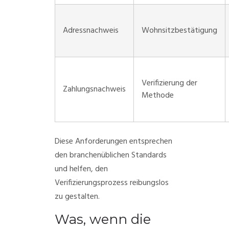
Adressnachweis
Wohnsitzbestätigung
Verifizierung der
Zahlungsnachweis
Methode
Diese Anforderungen entsprechen
den branchenüblichen Standards
und helfen, den
Verifizierungsprozess reibungslos
zu gestalten.
Was, wenn die