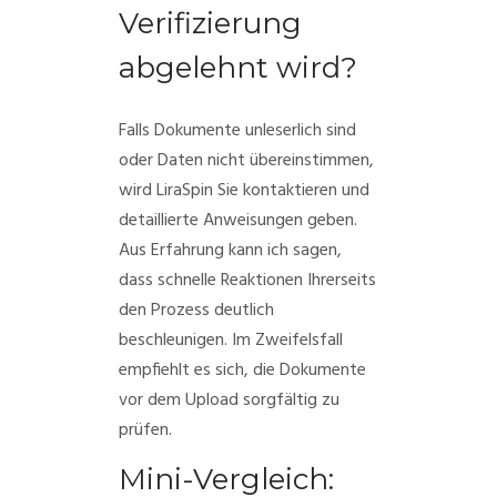
Verifizierung
abgelehnt wird?
Falls Dokumente unleserlich sind
oder Daten nicht übereinstimmen,
wird LiraSpin Sie kontaktieren und
detaillierte Anweisungen geben.
Aus Erfahrung kann ich sagen,
dass schnelle Reaktionen Ihrerseits
den Prozess deutlich
beschleunigen. Im Zweifelsfall
empfiehlt es sich, die Dokumente
vor dem Upload sorgfältig zu
prüfen.
Mini-Vergleich: