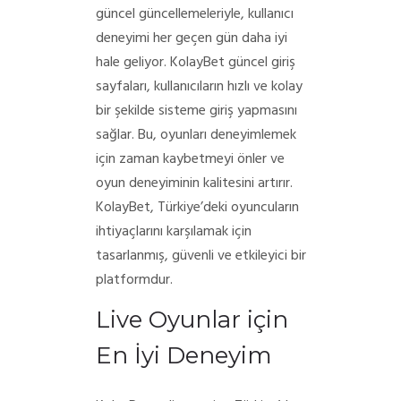
güncel güncellemeleriyle, kullanıcı
deneyimi her geçen gün daha iyi
hale geliyor. KolayBet güncel giriş
sayfaları, kullanıcıların hızlı ve kolay
bir şekilde sisteme giriş yapmasını
sağlar. Bu, oyunları deneyimlemek
için zaman kaybetmeyi önler ve
oyun deneyiminin kalitesini artırır.
KolayBet, Türkiye’deki oyuncuların
ihtiyaçlarını karşılamak için
tasarlanmış, güvenli ve etkileyici bir
platformdur.
Live Oyunlar için
En İyi Deneyim