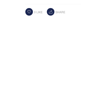
0
LIKE
SHARE