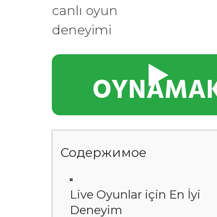
canlı oyun
deneyimi
▶️
OYNAMA
Содержимое
Live Oyunlar için En İyi
Deneyim