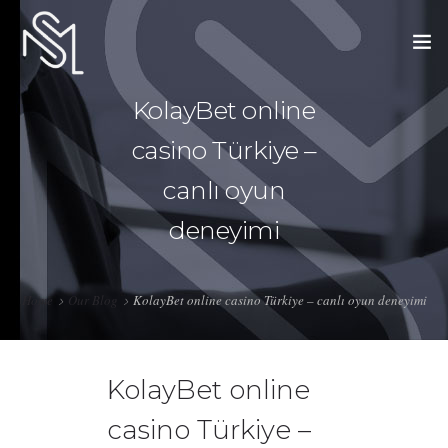
KolayBet online
casino Türkiye –
canlı oyun
REGRESAR A PORTADA
deneyimi
Home
Our Blog
KolayBet online casino Türkiye – canlı oyun deneyimi
KolayBet online
casino Türkiye –