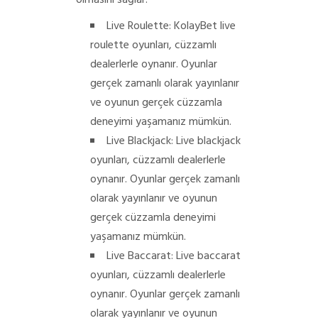
olmasını sağlar.
Live Roulette: KolayBet live
roulette oyunları, cüzzamlı
dealerlerle oynanır. Oyunlar
gerçek zamanlı olarak yayınlanır
ve oyunun gerçek cüzzamla
deneyimi yaşamanız mümkün.
Live Blackjack: Live blackjack
oyunları, cüzzamlı dealerlerle
oynanır. Oyunlar gerçek zamanlı
olarak yayınlanır ve oyunun
gerçek cüzzamla deneyimi
yaşamanız mümkün.
Live Baccarat: Live baccarat
oyunları, cüzzamlı dealerlerle
oynanır. Oyunlar gerçek zamanlı
olarak yayınlanır ve oyunun