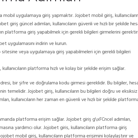
 mobil uygulamaya giriş yapmaktır. Jojobet mobil giriş, kullanıcıları
 giriş güncel adımları, kullanıcıların güvenli ve hızlı bir şekilde he
ın platforma giriş yapabilmek için gerekli bilgileri girmelerini gerektiri
obet uygulamasını indirin ve kurun.
b sitesine veya uygulamaya giriş yapabilmeleri için gerekli bilgileri
kullanıcıların platforma hızlı ve kolay bir şekilde erişim sağlar.
adresi, bir şifre ve doğrulama kodu girmesi gereklidir. Bu bilgiler, hes
 temelidir. Jojobet giriş, kullanıcıların bu bilgileri doğru ve eksiksiz
mları, kullanıcıların her zaman en güvenli ve hızlı bir şekilde platform
 zamanda platforma erişim sağlar. Jojobet giriş g\xFCncel adımları,
rmasına yardımcı olur. Jojobet giris, kullanıcıların platforma giriş
 Jojobet mobil giriş, kullanıcıların platforma erişimini kolaylaştırır ve