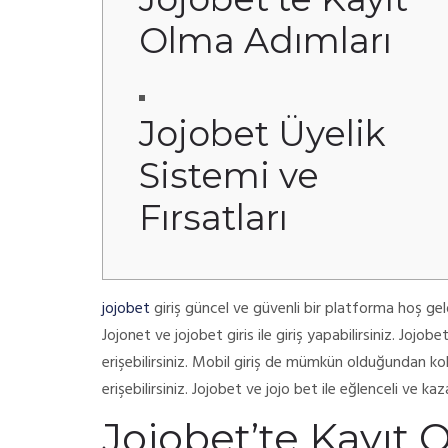
Olma Adımları
Jojobet Üyelik
Sistemi ve
Fırsatları
jojobet
giriş güncel ve güvenli bir platforma hoş geld
Jojonet ve jojobet giris ile giriş yapabilirsiniz. Jojob
erişebilirsiniz. Mobil giriş de mümkün olduğundan kol
erişebilirsiniz. Jojobet ve jojo bet ile eğlenceli ve ka
Jojobet’te Kayıt 