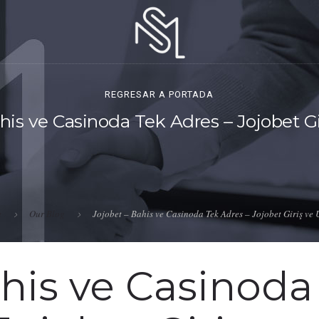
REGRESAR A PORTADA
his ve Casinoda Tek Adres – Jojobet Gi
e
Our Blog
Jojobet – Bahis ve Casinoda Tek Adres – Jojobet Giriş ve 
ahis ve Casinoda