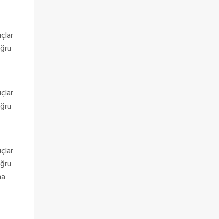
uçlar
oğru
uçlar
oğru
uçlar
oğru
na