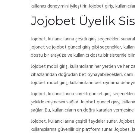
kullanıcı deneyimini iyileştirir. Jojobet giriş, kullanıc
Jojobet Üyelik Sis
Jojobet, kullanıcılarına çeşitli giriş seçenekleri suna
jojonet ve jojobet güncel giriş gibi seçenekler, kulla
dostu bir arayüze ve kullanıcı dostu bir sistemle bili
Jojobet mobil giriş, kullanıcıların her yerden ve her
cihazlarından doğrudan bet oynayabilecekleri, canlı son
Jojobet mobil giriş, kullanıcıların bet oynama deneyim
Jojobet, kullanıcılarına sürekli güncel giriş seçenekler
şekilde erişmesini sağlar. Jojobet güncel giriş, kulla
sağlar. Bu, kullanıcıların en doğru kararları vermesi
Jojobet, kullanıcılarına çeşitli faydalar sunar. Jojobe
kullanıcılarına güvenilir bir platform sunar. Jojobet, ku