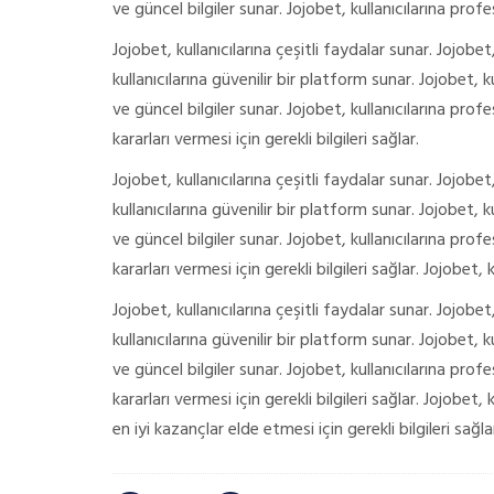
ve güncel bilgiler sunar. Jojobet, kullanıcılarına pr
Jojobet, kullanıcılarına çeşitli faydalar sunar. Jojobe
kullanıcılarına güvenilir bir platform sunar. Jojobet, ku
ve güncel bilgiler sunar. Jojobet, kullanıcılarına pro
kararları vermesi için gerekli bilgileri sağlar.
Jojobet, kullanıcılarına çeşitli faydalar sunar. Jojobe
kullanıcılarına güvenilir bir platform sunar. Jojobet, ku
ve güncel bilgiler sunar. Jojobet, kullanıcılarına pro
kararları vermesi için gerekli bilgileri sağlar. Jojobet
Jojobet, kullanıcılarına çeşitli faydalar sunar. Jojobe
kullanıcılarına güvenilir bir platform sunar. Jojobet, ku
ve güncel bilgiler sunar. Jojobet, kullanıcılarına pro
kararları vermesi için gerekli bilgileri sağlar. Jojobet
en iyi kazançlar elde etmesi için gerekli bilgileri sağla