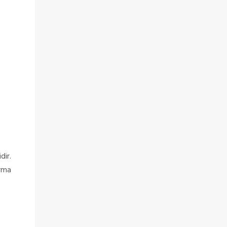
dir.
orma