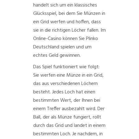
handelt sich um ein klassisches
Glücksspiel, bei dem Sie Münzen in
ein Grid werfen und hoffen, dass
sie in die richtigen Löcher fallen. Im
Online-Casino können Sie Plinko
Deutschland spielen und um
echtes Geld gewinnen.
Das Spiel funktioniert wie folgt:
Sie werfen eine Münze in ein Grid,
das aus verschiedenen Löchern
besteht. Jedes Loch hat einen
bestimmten Wert, der Ihnen bei
einem Treffer ausbezahlt wird. Der
Ball, der als Münze fungiert, rollt
durch das Grid und landet in einem
bestimmten Loch. Je nachdem, in