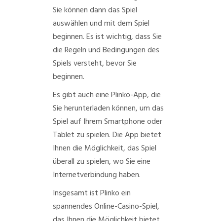
Sie können dann das Spiel
auswählen und mit dem Spiel
beginnen. Es ist wichtig, dass Sie
die Regeln und Bedingungen des
Spiels versteht, bevor Sie
beginnen.
Es gibt auch eine Plinko-App, die
Sie herunterladen können, um das
Spiel auf Ihrem Smartphone oder
Tablet zu spielen. Die App bietet
Ihnen die Möglichkeit, das Spiel
überall zu spielen, wo Sie eine
Internetverbindung haben.
Insgesamt ist Plinko ein
spannendes Online-Casino-Spiel,
das Ihnen die Möglichkeit bietet,