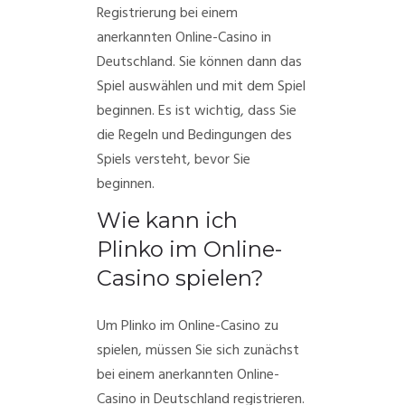
Registrierung bei einem
anerkannten Online-Casino in
Deutschland. Sie können dann das
Spiel auswählen und mit dem Spiel
beginnen. Es ist wichtig, dass Sie
die Regeln und Bedingungen des
Spiels versteht, bevor Sie
beginnen.
Wie kann ich
Plinko im Online-
Casino spielen?
Um Plinko im Online-Casino zu
spielen, müssen Sie sich zunächst
bei einem anerkannten Online-
Casino in Deutschland registrieren.