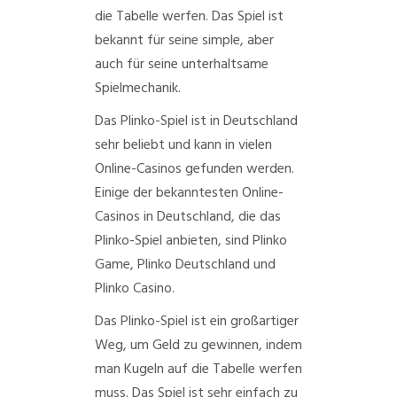
die Tabelle werfen. Das Spiel ist
bekannt für seine simple, aber
auch für seine unterhaltsame
Spielmechanik.
Das Plinko-Spiel ist in Deutschland
sehr beliebt und kann in vielen
Online-Casinos gefunden werden.
Einige der bekanntesten Online-
Casinos in Deutschland, die das
Plinko-Spiel anbieten, sind Plinko
Game, Plinko Deutschland und
Plinko Casino.
Das Plinko-Spiel ist ein großartiger
Weg, um Geld zu gewinnen, indem
man Kugeln auf die Tabelle werfen
muss. Das Spiel ist sehr einfach zu