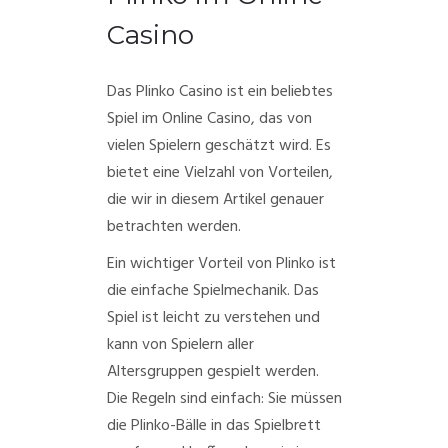
Casino
Das Plinko Casino ist ein beliebtes
Spiel im Online Casino, das von
vielen Spielern geschätzt wird. Es
bietet eine Vielzahl von Vorteilen,
die wir in diesem Artikel genauer
betrachten werden.
Ein wichtiger Vorteil von Plinko ist
die einfache Spielmechanik. Das
Spiel ist leicht zu verstehen und
kann von Spielern aller
Altersgruppen gespielt werden.
Die Regeln sind einfach: Sie müssen
die Plinko-Bälle in das Spielbrett