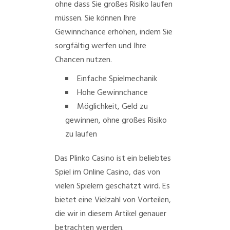
ohne dass Sie großes Risiko laufen
müssen. Sie können Ihre
Gewinnchance erhöhen, indem Sie
sorgfältig werfen und Ihre
Chancen nutzen.
Einfache Spielmechanik
Hohe Gewinnchance
Möglichkeit, Geld zu
gewinnen, ohne großes Risiko
zu laufen
Das Plinko Casino ist ein beliebtes
Spiel im Online Casino, das von
vielen Spielern geschätzt wird. Es
bietet eine Vielzahl von Vorteilen,
die wir in diesem Artikel genauer
betrachten werden.