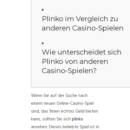
Plinko im Vergleich zu
anderen Casino-Spielen
Wie unterscheidet sich
Plinko von anderen
Casino-Spielen?
Wenn Sie auf der Suche nach
einem neuen Online-Casino-Spiel
sind, das Ihnen echtes Geld bieten
kann, sollten Sie sich
plinko
ansehen. Dieses beliebte Spiel ist in