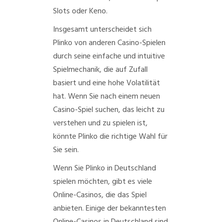
Slots oder Keno.
Insgesamt unterscheidet sich
Plinko von anderen Casino-Spielen
durch seine einfache und intuitive
Spielmechanik, die auf Zufall
basiert und eine hohe Volatilität
hat. Wenn Sie nach einem neuen
Casino-Spiel suchen, das leicht zu
verstehen und zu spielen ist,
könnte Plinko die richtige Wahl für
Sie sein.
Wenn Sie Plinko in Deutschland
spielen möchten, gibt es viele
Online-Casinos, die das Spiel
anbieten. Einige der bekanntesten