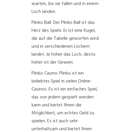
warten, bis sie fallen und in einem
Loch landen.
Plinko Ball: Der Plinko Ball ist das
Herz des Spiels. Er ist eine Kugel,
die auf die Tabelle geworfen wird
und in verschiedenen Löchern
landet. Je höher das Loch, desto
höher ist der Gewinn.
Plinko Casino: Plinko ist ein
beliebtes Spiel in vielen Online-
Casinos. Es ist ein einfaches Spiel,
das von jedem gespielt werden
kann und bietet Ihnen die
Möglichkeit, um echtes Geld zu
spielen. Es ist auch sehr
unterhaltsam und bietet Ihnen