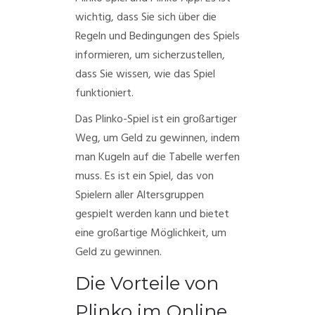
wichtig, dass Sie sich über die
Regeln und Bedingungen des Spiels
informieren, um sicherzustellen,
dass Sie wissen, wie das Spiel
funktioniert.
Das Plinko-Spiel ist ein großartiger
Weg, um Geld zu gewinnen, indem
man Kugeln auf die Tabelle werfen
muss. Es ist ein Spiel, das von
Spielern aller Altersgruppen
gespielt werden kann und bietet
eine großartige Möglichkeit, um
Geld zu gewinnen.
Die Vorteile von
Plinko im Online