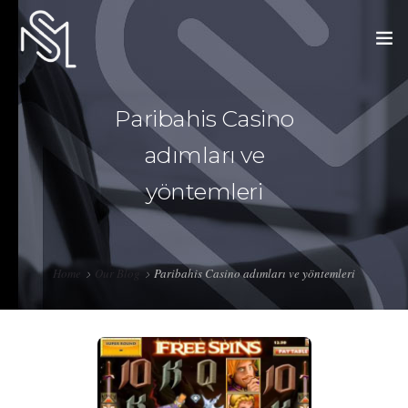
Paribahis Casino
adımları ve
REGRESAR A PORTADA
yöntemleri
Home
Our Blog
Paribahis Casino adımları ve yöntemleri