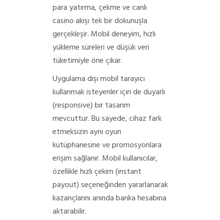
para yatırma, çekme ve canlı
casino akışı tek bir dokunuşla
gerçekleşir. Mobil deneyim, hızlı
yükleme süreleri ve düşük veri
tüketimiyle öne çıkar.
Uygulama dışı mobil tarayıcı
kullanmak isteyenler için de duyarlı
(responsive) bir tasarım
mevcuttur. Bu sayede, cihaz fark
etmeksizin aynı oyun
kütüphanesine ve promosyonlara
erişim sağlanır. Mobil kullanıcılar,
özellikle hızlı çekim (instant
payout) seçeneğinden yararlanarak
kazançlarını anında banka hesabına
aktarabilir.