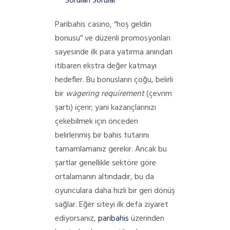
Sorulan Sorular
Paribahis casino, “hoş geldin
bonusu” ve düzenli promosyonları
sayesinde ilk para yatırma anından
itibaren ekstra değer katmayı
hedefler. Bu bonusların çoğu, belirli
bir
wagering requirement
(çevrim
şartı) içerir; yani kazançlarınızı
çekebilmek için önceden
belirlenmiş bir bahis tutarını
tamamlamanız gerekir. Ancak bu
şartlar genellikle sektöre göre
ortalamanın altındadır, bu da
oyunculara daha hızlı bir geri dönüş
sağlar. Eğer siteyi ilk defa ziyaret
ediyorsanız,
paribahis
üzerinden