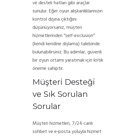
ve destek hatları gibi araçlar
sunulur. Eğer oyun alışkanlıklarınızın
kontrol dışına çıktığını
düşünüyorsanız, müşteri
hizmetlerinden “self‑exclusion”
(kendi kendine dışlama) talebinde
bulunabilirsiniz. Bu adımlar, güvenli
bir oyun ortamı yaratmak için kritik
öneme sahiptir.
Müşteri Desteği
ve Sık Sorulan
Sorular
Müşteri hizmetleri, 7/24 canlı
sohbet ve e‑posta yoluyla hizmet