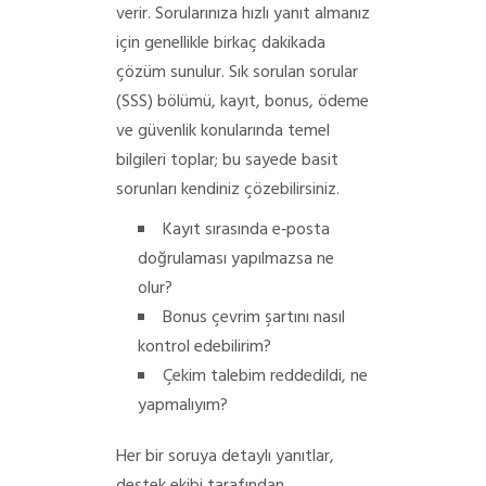
verir. Sorularınıza hızlı yanıt almanız
için genellikle birkaç dakikada
çözüm sunulur. Sık sorulan sorular
(SSS) bölümü, kayıt, bonus, ödeme
ve güvenlik konularında temel
bilgileri toplar; bu sayede basit
sorunları kendiniz çözebilirsiniz.
Kayıt sırasında e‑posta
doğrulaması yapılmazsa ne
olur?
Bonus çevrim şartını nasıl
kontrol edebilirim?
Çekim talebim reddedildi, ne
yapmalıyım?
Her bir soruya detaylı yanıtlar,