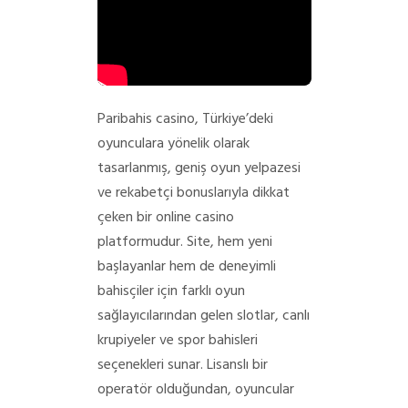
Paribahis casino, Türkiye’deki
oyunculara yönelik olarak
tasarlanmış, geniş oyun yelpazesi
ve rekabetçi bonuslarıyla dikkat
çeken bir online casino
platformudur. Site, hem yeni
başlayanlar hem de deneyimli
bahisçiler için farklı oyun
sağlayıcılarından gelen slotlar, canlı
krupiyeler ve spor bahisleri
seçenekleri sunar. Lisanslı bir
operatör olduğundan, oyuncular