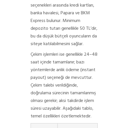
seçenekleri arasında kredi kartları,
banka havalesi, Papara ve BKM
Express bulunur. Minimum
depozito tutarı genellikle 50 TL’dir,
bu da düşük bütçeli oyuncuların da
siteye katılabilmesini sağlar.
Çekim işlemleri ise genellikle 24–48
saat içinde tamamlanır; bazı
yöntemlerde anlık ödeme (instant
payout) seçeneği de mevcuttur.
Çekim talebi verildiğinde,
doğrulama sürecinin tamamlanmış
olması gerekir; aksi takdirde işlem
süresi uzayabilir. Aşağıdaki tablo,
temel özellikleri özetlemektedir.