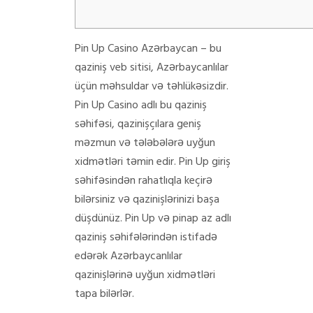
Pin Up Casino Azərbaycan – bu
qaziniş veb sitisi, Azərbaycanlılar
üçün məhsuldar və təhlükəsizdir.
Pin Up Casino adlı bu qaziniş
səhifəsi, qazinişçılara geniş
məzmun və tələbələrə uyğun
xidmətləri təmin edir. Pin Up giriş
səhifəsindən rahatlıqla keçirə
bilərsiniz və qazinişlərinizi başa
düşdünüz. Pin Up və pinap az adlı
qaziniş səhifələrindən istifadə
edərək Azərbaycanlılar
qazinişlərinə uyğun xidmətləri
tapa bilərlər.