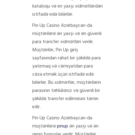
kataloqu və en yaxşı xidmətlərdən
istifadə edə bilərlər.
Pin Up Casino Azərbaycan-da
müştərilərə ən yaxşı və ən güvenli
para transfer xidmətləri verilir.
Müştərilər, Pin Up giriş
sayfasından rahat bir şəkildə para
yatırmaq və cəmiyatdan para
cəza etmək üçün istifadə edə
bilərlər. Bu xidmətlər, müştərilərin
parasının təhlükəsiz və güvenli bir
şəkildə transfer edilməsini təmin
edir.
Pin Up Casino Azərbaycan-da
müştərilərə
pinup
ən yaxşı və ən
geniş bonuslar verilir. Müştərilər,