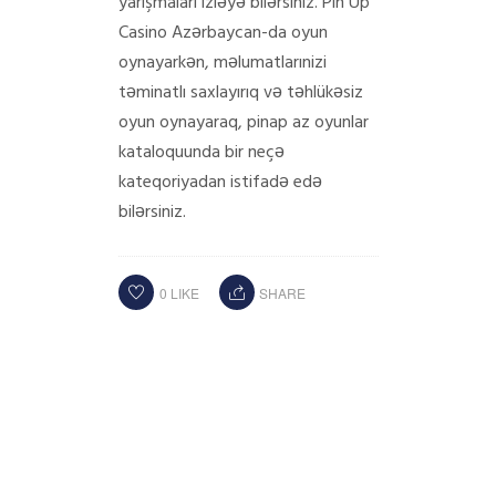
yarışmaları izləyə bilərsiniz. Pin Up
Casino Azərbaycan-da oyun
oynayarkən, məlumatlarınizi
təminatlı saxlayırıq və təhlükəsiz
oyun oynayaraq, pinap az oyunlar
kataloquunda bir neçə
kateqoriyadan istifadə edə
bilərsiniz.
0
LIKE
SHARE