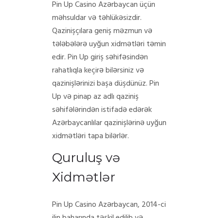
Pin Up Casino Azərbaycan üçün
məhsuldar və təhlükəsizdir.
Qazinişçılara geniş məzmun və
tələbələrə uyğun xidmətləri təmin
edir. Pin Up giriş səhifəsindən
rahatlıqla keçirə bilərsiniz və
qazinişlərinizi başa düşdünüz. Pin
Up və pinap az adlı qaziniş
səhifələrindən istifadə edərək
Azərbaycanlılar qazinişlərinə uyğun
xidmətləri tapa bilərlər.
Quruluş və
Xidmətlər
Pin Up Casino Azərbaycan, 2014-ci